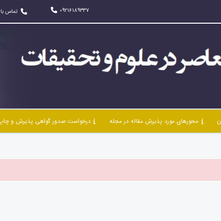
09216189337
تماس با 
ن
محورهای مورد پذیرش مقاله در مجله
درخواست صدور گواهی پذیرش و چاپ 