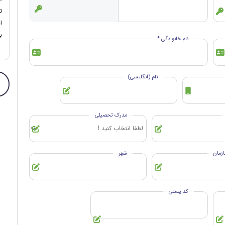
ت
ا
ب
نام خانوادگی *
نام (انگلیسی)
مدرک تحصیلی
زمان
شهر
کد پستی