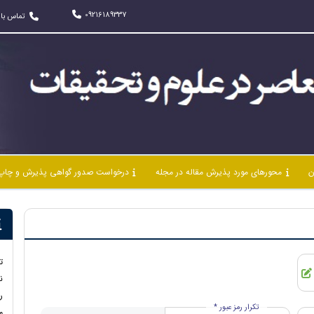
09216189337
تماس با 
ن
محورهای مورد پذیرش مقاله در مجله
درخواست صدور گواهی پذیرش و چاپ 
ت
ن
ر
تکرار رمز عبور *
ما