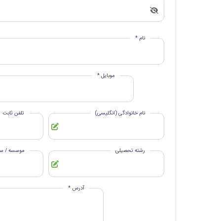
نام *
موبایل *
نام خانوادگی (انگلیسی)
تلفن ثابت
رشته تحصیلی
موسسه / سا
آدرس *