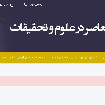
09216189337
تماس با 
ن
محورهای مورد پذیرش مقاله در مجله
درخواست صدور گواهی پذیرش و چاپ 