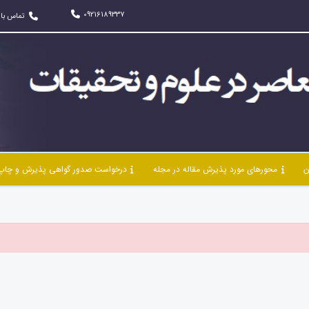
09216189337
تماس با 
ن
محورهای مورد پذیرش مقاله در مجله
درخواست صدور گواهی پذیرش و چاپ 