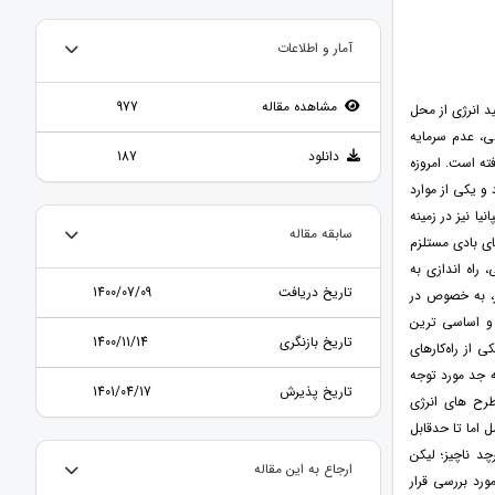
آمار و اطلاعات
مشاهده مقاله
977
د انرژی از محل
لی، عدم سرمايه
دانلود
187
فته است. امروزه
 و يکی از موارد
يا نيز در زمينه
سابقه مقاله
ای بادی مستلزم
راه اندازی به
تاریخ دریافت
1400/07/09
ر، به خصوص در
و اساسی ترين
تاریخ بازنگری
1400/11/14
 از راه‌کارهای
ه جد مورد توجه
تاریخ پذیرش
1401/04/17
طرح های انرژی
ل اما تا حدقابل
 ناچیز؛ لیکن
ارجاع به این مقاله
ورد بررسی قرار