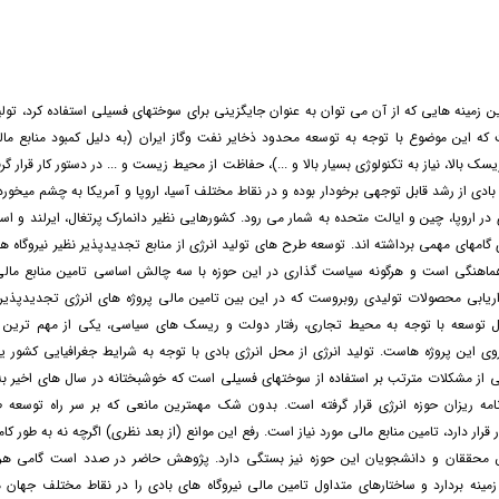
ن زمينه هايی که از آن می توان به عنوان جايگزينی برای سوختهای فسيلی استفاده کرد، تولي
که اين موضوع با توجه به توسعه محدود ذخاير نفت وگاز ايران (به دليل کمبود منابع ما
ک بالا، نياز به تکنولوژی بسيار بالا و ...)، حفاظت از محيط زيست و ... در دستور کار قرار گر
 بادی از رشد قابل توجهی برخودار بوده و در نقاط مختلف آسيا، اروپا و آمريکا به چشم میخورد
در اروپا، چين و ايالت متحده به شمار می رود. کشورهايی نظير دانمارک پرتغال، ايرلند و اسپان
ی گامهای مهمی برداشته اند. توسعه طرح های توليد انرژی از منابع تجديدپذير نظير نيروگاه ه
هماهنگی است و هرگونه سياست گذاری در این حوزه با سه چالش اساسی تامین منابع مالی، 
اریابی محصولات تولیدی روبروست که در این بین تامين مالی پروژه های انرژی تجديدپذي
ل توسعه با توجه به محيط تجاری، رفتار دولت و ريسک های سياسی، يکی از مهم ترين 
اين پروژه هاست. توليد انرژی از محل انرژی بادی با توجه به شرایط جغرافیایی کشور یکی
یی از مشکلات مترتب بر استفاده از سوختهای فسیلی است که خوشبختانه در سال های اخیر ب
نامه ریزان حوزه انرژی قرار گرفته است. بدون شک مهمترین مانعی که بر سر راه توسعه 
رار دارد، تامین منابع مالی مورد نیاز است. رفع این موانع (از بعد نظری) اگرچه نه به طور کام
 محققان و دانشجویان این حوزه نیز بستگی دارد. پژوهش حاضر در صدد است گامی هرچد
زمینه بردارد و ساختارهای متداول تامين مالی نيروگاه های بادی را در نقاط مختلف جهان م