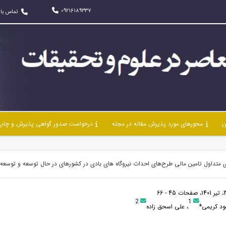
09216189337
تماس با 
ن
محورهای مورد پذیرش مقاله در مجله
درخواست صدور گواهی پذیرش و چاپ 
متداول تامين مالی طرح‌های احداث نيروگاه های بادی در کشورهای در حال توسعه و توسعه 
2
1
د کریمی*
، علی اسحق زاده