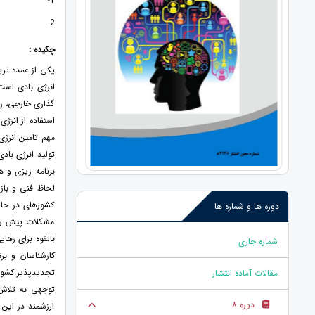
1
-
2
-
چکیده :
يکی از عمده تري
انرژی بادی است 
گذاری خارجی، ريس
استفاده از انرژی
مهم تامين انرژی 
توليد انرژی باد
برنامه ريزی و 
لحاظ فنی و باز
کشورهای در حا
دوره ها و شماره ها
مشکلات پيش روی 
بالقوه برای رها
شماره جاری
کارشناسان و بر
تجدیدپذیر کشور ق
مقالات آماده انتشار
توجهی به تلاش
دوره 8
ارزشمند در این 