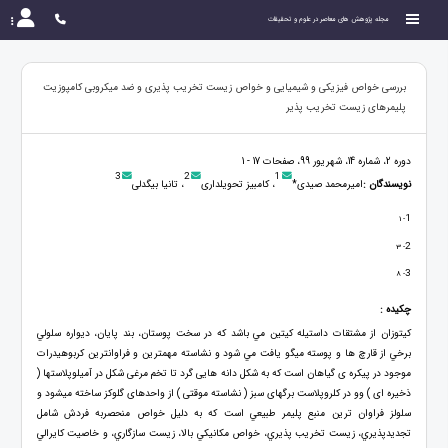
مجله پژوهش های معاصر در علوم و تحقیقات
بررسی خواص فیزیکی و شیمیایی و خواص زیست تخریب پذیری و ضد میکروبی کامپوزیت
پلیمرهای زیست تخریب پذیر
دوره 2، شماره 14، شهریور 99، صفحات 17 - 1
3
2
1
نویسندگان :
امیرمحمد صیدی*
، کامبیز تحویلداری
، تانیا بیگدلی
1
- 1
2
- 3
3
- 8
چکیده :
كيتوزان از مشتقات داستيله كيتين مي باشد كه در سخت پوستان، بند پايان، ديواره سلولي
برخي از قارچ ها و پوسته ميگو يافت مي شود و نشاسته مهمترین و فراوانترین کربوهیدرات
موجود در پیکره ی گیاهان است که به شکل دانه هایی گرد تا تخم مرغی شکل در آمیلوپلاستها (
ذخیره ای ) وو در کلروپلاست برگهای سبز ( نشاسته موقتی ) از واحدهای گلوکز ساخته میشود و
سلولز فراوان ترين منبع پليمر طبيعي است كه به دليل خواص منحصربه فردش شامل
تجديدپذيري، زيست تخريب پذيري، خواص مكانيكي بالا، زيست سازگاري، و خاصيت كايرالي