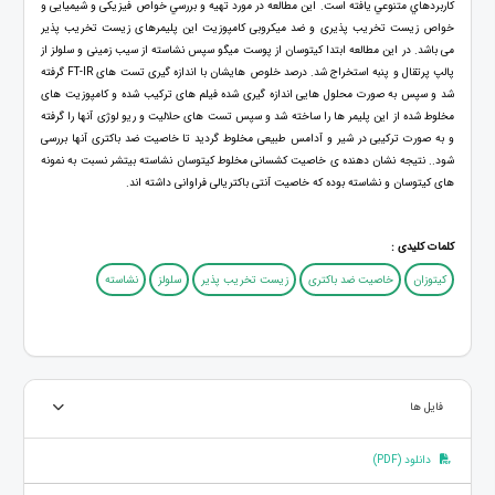
كاربردهاي متنوعي يافته است. اين مطالعه در مورد تهيه و بررسي خواص فیزیکی و شیمیایی و
خواص زیست تخریب پذیری و ضد میکروبی کامپوزیت این پلیمرهای زیست تخریب پذیر
می باشد. در این مطالعه ابتدا کیتوسان از پوست میگو سپس نشاسته از سیب زمینی و سلولز از
پالپ پرتقال و پنبه استخراج شد. درصد خلوص هایشان با اندازه گیری تست های FT-IR گرفته
شد و سپس به صورت محلول هایی اندازه گیری شده فیلم های ترکیب شده و کامپوزیت های
مخلوط شده از این پلیمر ها را ساخته شد و سپس تست های حلالیت و ریو لوژی آنها را گرفته
و به صورت ترکیبی در شیر و آدامس طبیعی مخلوط گردید تا خاصیت ضد باکتری آنها بررسی
شود.. نتیجه نشان دهنده ی خاصیت کشسانی مخلوط کیتوسان نشاسته بیتشر نسبت به نمونه
های کیتوسان و نشاسته بوده که خاصیت آنتی باکتریالی فراوانی داشته اند.
کلمات کلیدی :
کیتوزان
خاصیت ضد باکتری
زیست تخریب پذیر
سلولز
نشاسته
فایل ها
دانلود (PDF)