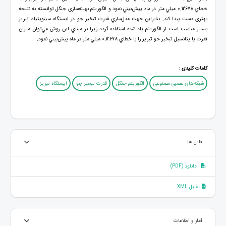
خطاي 0.12678 ميلي متر در ماه پيش‌بيني نمود و الگوریتم بهینه‌سازی جنگل توانسته به نتیجه
بهتری دست پیدا کند. بنابراين جهت مدل‌سازي قدرت تبخير جو در ايستگاه سينوپتيك تبريز
بسيار مناسب است از الگوریتم ياد شده استفاده گردد زيرا بر مبناي اين روش مي‌توان ميزان
قدرت يا پتانسيل تبخير جو تبريز را با خطاي 0.12678 ميلي متر در ماه پيش‌بيني نمود.
کلمات کلیدی :
شبكه‌هاي عصبي مصنوعي
الگوریتم جنگل
قدرت تبخیر جو
ایستگاه تبریز
فایل ها
دانلود (PDF)
فایل XML
آمار و اطلاعات