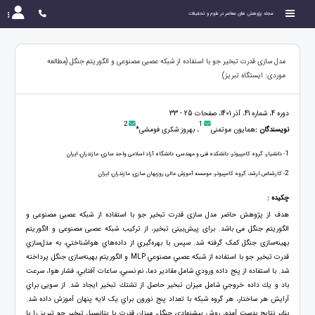
مجله پژوهش های معاصر در علوم و تحقیقات
مدل سازی قدرت تبخیر جو با استفاده از شبکه عصبی مصنوعی و الگوریتم جنگل (مطالعه
موردی: ایستگاه تبریز)
دوره 4، شماره 41، آذر 1401، صفحات 25 - 33
2
1
نویسندگان :
همایون موتمنی
، بهروز شکری فومشی*
1
- دانشیار، گروه کامپیوتر، دانشکده فنی و مهندسی، دانشگاه آزاد اسلامی واحد ساری، مازندران، ایران
2
- کارشناس ارشد، گروه کامپیوتر، موسسه آموزش عالی روزبهان ساری، مازندران، ایران
چکیده :
هدف از پژوهش حاضر مدل سازی قدرت تبخیر جو با استفاده از شبکه عصبی مصنوعی و
الگوریتم جنگل می باشد. برای پیش‌بینی تبخیر، از ترکیب شبکه عصبی مصنوعی و الگوریتم
بهینه‌سازی جنگل کمک گرفته شد. سپس با بهره‌گيري از داده‌هاي هواشناختي، به مدل‌سازي
قدرت تبخير جو با استفاده از شبكه عصبي مصنوعي MLP و الگوريتم بهینه‌سازی جنگل پرداخته
شد. با استفاده از پنج داده ورودي شامل مقادير دما، نم نسبي، ساعات آفتابي، فشار هوا، سرعت
باد و يك داده خروجي شامل ميزان تبخير حاصل از تشتك تبخير ايجاد شد. از سويی براي
آرايش هر ساختار، هر گروه شبكه با تعداد پنج نورون براي یک لايه پنهان آموزش داده شد.
بنا‌بر نتایج بدست آمده، روش پیشنهادی جنگل، ميزان قدرت يا پتانسيل تبخير جو تبريز را با