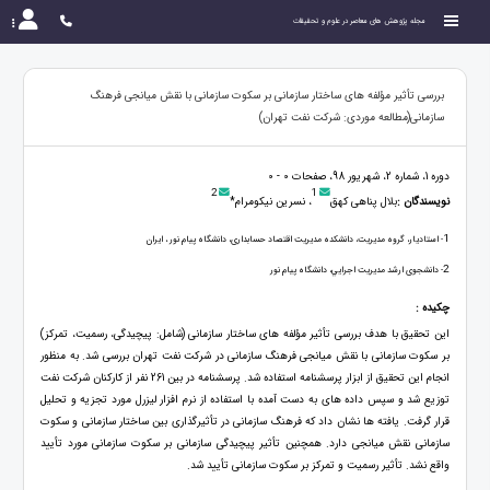
مجله پژوهش های معاصر در علوم و تحقیقات
بررسی تأثیر مؤلفه های ساختار سازمانی بر سکوت سازمانی با نقش میانجی فرهنگ
سازمانی(مطالعه موردی: شرکت نفت تهران)
دوره 1، شماره 2، شهریور 98، صفحات 0 - 0
2
1
نویسندگان :
بلال پناهی کهق
، نسرین نیکومرام*
1
- استادیار، گروه مدیریت، دانشکده مدیریت اقتصاد حسابداری، دانشگاه پیام نور ، ایران
2
- دانشجوی ارشد مديريت اجرايي، دانشگاه پیام نور
چکیده :
این تحقیق با هدف بررسی تأثیر مؤلفه های ساختار سازمانی (شامل: پیچیدگی، رسمیت، تمرکز)
بر سکوت سازمانی با نقش میانجی فرهنگ سازمانی در شرکت نفت تهران بررسی شد. به منظور
انجام این تحقیق از ابزار پرسشنامه استفاده شد. پرسشنامه در بین 261 نفر از کارکنان شرکت نفت
توزیع شد و سپس داده های به دست آمده با استفاده از نرم افزار لیزرل مورد تجزیه و تحلیل
قرار گرفت. یافته ها نشان داد که فرهنگ سازمانی در تأثیرگذاری بین ساختار سازمانی و سکوت
سازمانی نقش میانجی دارد. همچنین تأثیر پیچیدگی سازمانی بر سکوت سازمانی مورد تأیید
واقع نشد. تأثیر رسمیت و تمرکز بر سکوت سازمانی تأیید شد.