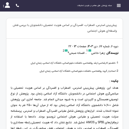
مجله پژوهش های معاصر در علوم و تحقیقات
پیش‌بینی استرس، اضطراب، افسردگی بر اساس هویت تحصیلی دانشجویان با بررسی نقش
واسطه‌ای هوش اجتماعی
دوره 6، شماره 66، دی 1403، صفحات 13 - 22
2
1
نویسندگان :
زهرا خاتمی
، افسانه صبحی*
1
- دانشجو کارشناسی ارشد روانشناسی، دانشکده علوم انسانی، دانشگاه آزاد اسلامی، زنجان، ایران
2
- استادیار گروه روانشناسی، دانشکده علوم انسانی، دانشگاه آزاد اسلامی، زنجان، ایران
چکیده :
هدف این پژوهش پیش‌بینی استرس، اضطراب و افسردگی بر اساس هویت تحصیلی با
میانجی‌گری هوش اجتماعی در دانشجویان دانشگاه آزاد اسلامی زنجان بود. پژوهش از نوع
توصیفی-همبستگی و کاربردی است و به شیوه میدانی انجام شد. جامعه آماری این پژوهش
شامل 10,700 دانشجوی دانشگاه آزاد اسلامی زنجان بود که از میان آن‌ها 250 نفر به عنوان
نمونه انتخاب شدند. ابزارهای پژوهش شامل مقیاس افسردگی، اضطراب و استرس، پرسشنامه
منزلت هویت تحصیلی و مقیاس هوش اجتماعی ترومسو بودند. داده‌ها با استفاده از
نرم‌افزارهای SPSS و AMOS تحلیل شد. نتایج نشان داد که هویت تحصیلی رابطه معناداری با
افسردگی، اضطراب و استرس دارد و هوش اجتماعی نقش میانجی‌گری در این رابطه ایفا