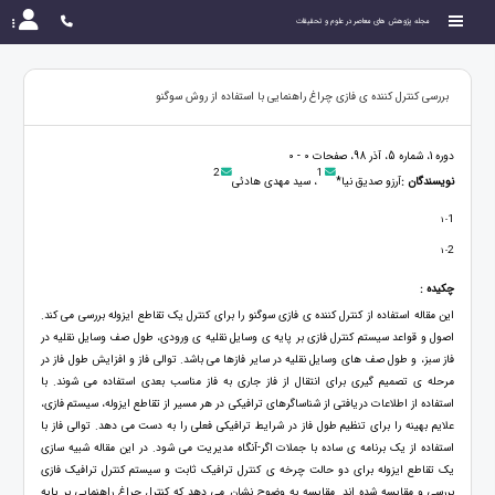
مجله پژوهش های معاصر در علوم و تحقیقات
بررسی کنترل کننده ی فازی چراغ راهنمایی با استفاده از روش سوگنو
دوره 1، شماره 5، آذر 98، صفحات 0 - 0
2
1
نویسندگان :
آرزو صدیق نیا*
، سید مهدی هادئی
1
- 1
2
- 1
چکیده :
این مقاله استفاده از کنترل کننده ی فازی سوگنو را برای کنترل یک تقاطع ایزوله بررسی می کند.
اصول و قواعد سیستم کنترل فازی بر پایه ی وسایل نقلیه ی ورودی، طول صف وسایل نقلیه در
فاز سبز، و طول صف های وسایل نقلیه در سایر فازها می باشد. توالی فاز و افزایش طول فاز در
مرحله ی تصمیم گیری برای انتقال از فاز جاری به فاز مناسب بعدی استفاده می شوند. با
استفاده از اطلاعات دریافتی از شناساگرهای ترافیکی در هر مسیر از تقاطع ایزوله، سیستم فازی،
علایم بهینه را برای تنظیم طول فاز در شرایط ترافیکی فعلی را به دست می دهد. توالی فاز با
استفاده از یک برنامه ی ساده با جملات اگر-آنگاه مدیریت می شود. در این مقاله شبیه سازی
یک تقاطع ایزوله برای دو حالت چرخه ی کنترل ترافیک ثابت و سیستم کنترل ترافیک فازی
بررسی و مقایسه شده اند. مقایسه به وضوح نشان می دهد که کنترل چراغ راهنمایی بر پایه