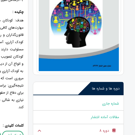
1
- کارشناسی حقوق د
چکیده :
هدف: کودکان هم
مهارت‌های کافی
قانون‌گذاران و 
کودک آزاری، آس
کودکان تصویب شد
و انواع آن از د
به کودک آزاری و
مروری است که با 
نتیجه‌گیری: براس
دوره ها و شماره ها
برای دفاع از حق
نیازی به شاکی 
شماره جاری
کند.
مقالات آماده انتشار
کلمات کلیدی :
دوره 8