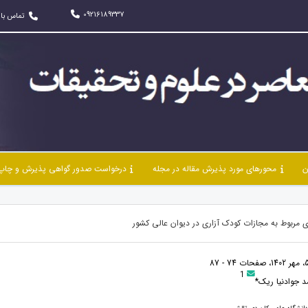
09216189337
تماس با 
ن
محورهای مورد پذیرش مقاله در مجله
درخواست صدور گواهی پذیرش و چاپ 
ی مربوط به مجازات کودک آزاری در دیوان عالی کشور
1
 جوادنیا ریک*