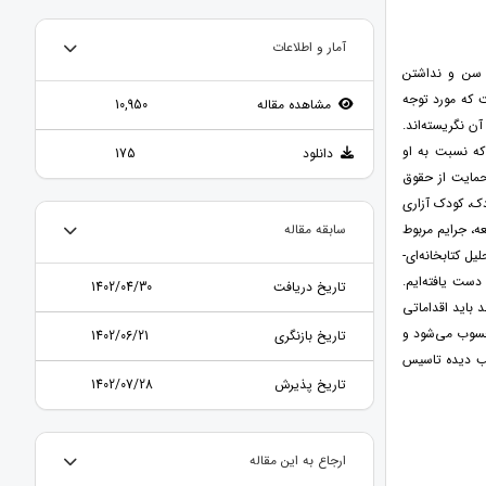
آمار و اطلاعات
ن سن و نداشتن
 که مورد توجه
مشاهده مقاله
10,950
ن نگریسته‌اند.
که نسبت به او
دانلود
175
13 نحستین بار قانونی برای حمایت از حقوق
دک، کودک آزاری
ه، جرایم مربوط
سابقه مقاله
ل کتابخانه‌ای-
 دست یافته‌ایم.
تاریخ دریافت
1402/04/30
د باید اقداماتی
محسوب می‌شود و
تاریخ بازنگری
1402/06/21
یب دیده تاسیس
تاریخ پذیرش
1402/07/28
ارجاع به این مقاله