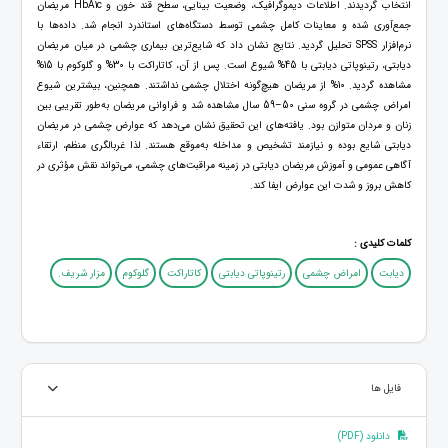
انتخاب گردیدند. اطلاعات دیموگرافیک، وضعیت بینایی، سطح قند خون و HbA1c مریضان
جمع‌آوری شده و معاینات کامل چشمی توسط دستگاه‌های استاندرد انجام شد. داده‌ها با
نرم‌افزار SPSS تحلیل گردید. نتایج نشان داد که شایع‌ترین بیماری چشمی در میان مریضان
دیابتی، رتینوپاتی دیابتی با 45% شیوع است. پس از آن، کاتاراکت با 30% و گلوکوم با 15%
مشاهده گردید. 10% از مریضان هیچ‌گونه اختلال چشمی نداشتند. همچنین، بیشترین شیوع
امراض چشمی در گروه سنی 50–59 سال مشاهده شد و فراوانی مریضان به‌طور تقریبی بین
زنان و مردان متوازن بود. یافته‌های این تحقیق نشان می‌دهد که عوارض چشمی در مریضان
دیابتی شایع بوده و نیازمند تشخیص و مداخله به‌موقع هستند. لذا غربالگری منظم، ارتقاء
آگاهی عمومی و آموزش مریضان دیابتی در زمینه مراقبت‌های چشمی، می‌تواند نقش مؤثری در
کاهش بروز و شدت این عوارض ایفا کند.
کلمات کلیدی :
دیابت
امراض چشمی
رتینوپاتی دیابتی
کاتاراکت
گلوکوم
مزار شریف.
فایل ها
دانلود (PDF)