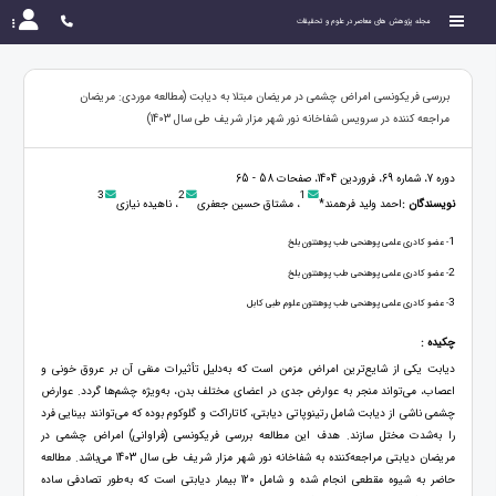
مجله پژوهش های معاصر در علوم و تحقیقات
بررسی فریکونسی امراض چشمی در مریضان مبتلا به دیابت (مطالعه موردی: مریضان
مراجعه کننده در سرویس شفاخانه نور شهر مزار شریف طی سال 1403)
دوره 7، شماره 69، فروردین 1404، صفحات 58 - 65
3
2
1
نویسندگان :
احمد ولید فرهمند*
، مشتاق حسین جعفری
، ناهیده نیازی
1
- عضو کادری علمی پوهنحی طب پوهنتون بلخ
2
- عضو کادری علمی پوهنحی طب پوهنتون بلخ
3
- عضو کادری علمی پوهنحی طب پوهنتون علوم طبی کابل
چکیده :
دیابت یکی از شایع‌ترین امراض مزمن است که به‌دلیل تأثیرات منفی آن بر عروق خونی و
اعصاب، می‌تواند منجر به عوارض جدی در اعضای مختلف بدن، به‌ویژه چشم‌ها گردد. عوارض
چشمی ناشی از دیابت شامل رتینوپاتی دیابتی، کاتاراکت و گلوکوم بوده که می‌توانند بینایی فرد
را به‌شدت مختل سازند. هدف این مطالعه بررسی فریکونسی (فراوانی) امراض چشمی در
مریضان دیابتی مراجعه‌کننده به شفاخانه نور شهر مزار شریف طی سال 1403 می‌باشد. مطالعه
حاضر به شیوه مقطعی انجام شده و شامل 120 بیمار دیابتی است که به‌طور تصادفی ساده