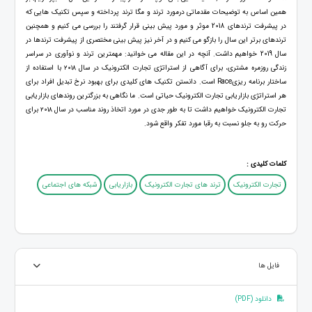
همین اساس به توضیحات مقدماتی درمورد ترند و مگا ترند پرداخته و سپس تکنیک هایی که
در پیشرفت ترندهای 2018 موثر و مورد پیش بینی قرار گرفتند را بررسی می کنیم و همچنین
ترندهای برتر این سال را بازگو می کنیم و در آخر نیز پیش بینی مختصری از پیشرفت ترندها در
سال 2019 خواهیم داشت. آنچه در این مقاله می خوانید: مهمترین ترند و نوآوری در سراسر
زندگی روزمره مشتری، برای آگاهی از استراتژی تجارت الکترونیک در سال ۲۰۱۸ با استفاده از
ساختار برنامه ریزیRace است. دانستن تکنیک های کلیدی برای بهبود نرخ تبدیل افراد برای
هر استراتژی بازاریابی تجارت الکترونیک حیاتی است. ما نگاهی به بزرگترین روندهای بازاریابی
تجارت الکترونیک خواهیم داشت تا به طور جدی در مورد اتخاذ روند مناسب در سال ۲۰۱۸ برای
حرکت رو به جلو نسبت به رقبا مورد تفکر واقع شود.
کلمات کلیدی :
تجارت الکترونیک
ترند های تجارت الکترونیک
بازاریابی
شبکه های اجتماعی
فایل ها
دانلود (PDF)