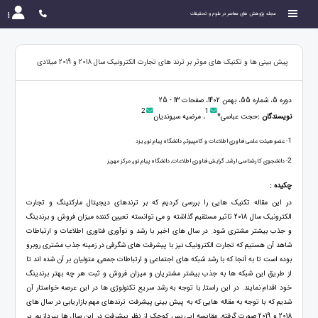
مجله پژوهش های معاصر در علوم و تحقیقات
پیش بینی ها و تکنیک های موثر بر ترند های تجارت الکترونیک سال 2018 و 2019 میلادی
دوره 5، شماره 55، بهمن 1402، صفحات 13 - 25
2
1
نویسندگان :
حجت عباسی*
، مرضیه سیوندیان
1
- عضو هیئت علمی فناوری اطلاعات و کامپیوتر, دانشگاه پیام نور, یزد
2
- دانشجوی کارشناسی ارشد, گرایش فناوری اطلاعات, دانشگاه پیام نور, مرکز مهریز
چکیده :
در این مقاله تکنیک هایی را بررسی کردیم که بر ترندهای دیجیتال مارکتینگ و تجارت
الکترونیک سال 2018 تاثیر مستقیم گذاشته و می توانسته تعیین کننده میزان فروش و برندینگ
و جذب بیشتر مشتری شود. در سال های اخیر با رشد و نوآوری فناوری اطلاعات و ارتباطات
شاهد آن هستیم که تجارت الکترونیک نیز با پیشرفت های شگرفی در زمینه جذب مشتری روبرو
بوده است تا به آنجا که با رشد شبکه های اجتماعی و ارتباطات جمعی, متولیان بر آن شده اند تا
از طریق این شبکه ها به جذب بیشتر مشتریان و میزان فروش و ثبت هر چه بهتر برندینگ
خود اقدام نمایند. در این راستا, با توجه به رشد سریع تکنولوژی ها در این عرصه خواستار آن
شدیم که با توجه به مقاله هایی که به پیش بینی پیشرفت ترندهای مهم بازاریابی در سال های
2018 و 2019 صورت گرفته, مقایسه ایی بس کوچک از نظر پیشرفت در این سال ها بپردازیم. بر