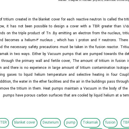
tritium created in the blanket cover for each reactive neutron Is called the trit
now, it has not been possible to design a cover with a TBR greater than 1/15
nds on the triple product of Tn .By emitting an electron from the nucleus, tri
nd becomes a helium-3 nucleus , which has 1 proton and 2 neutrons. There fo
nd the necessary safety precautions must be taken in the fusion reactor. Trit
amak in two ways. Either by Vacuum pumps that are pumped towards the defl
 through the primary wall and fertile cover, The amount of tritium in fusion 
on and there is no experience in large amount of tritium contamination Isotope
ing gases to liquid helium temperature and selective heating in four Coupled
dition, the water in the ether facilities and the air in the buildings pass through
emove the tritium in them. Heat pumps maintain a Vacuum in the body of the 
pumps have porous carbon surfaces that are cooled by liquid helium at a temp
ITER
blanket cover
Deuterium
pump
Tokamak
fusion
TB