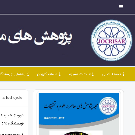
صفحه اصلی
اطلاعات نشریه
سامانه کاربران
راهنمای نویسندگا
its fuel cycle
دوره 6، شماره 58، اردیبهشت 1403، صفحات 33 - 38
نویسندگان :
gh*