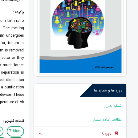
1
- Master ‘s degree in nuclear physics, Shahrood University of Technology
چکیده :
ium birth ratio
. The melting
tium undergoes
r, tritium is
ium is removed
ector or they
is much larger
 separation is
 distillation
 a purification
دوره ها و شماره ها
device. These
erature of 5k.
شماره جاری
مقالات آماده انتشار
کلمات کلیدی :
R
Tritium
دوره 8