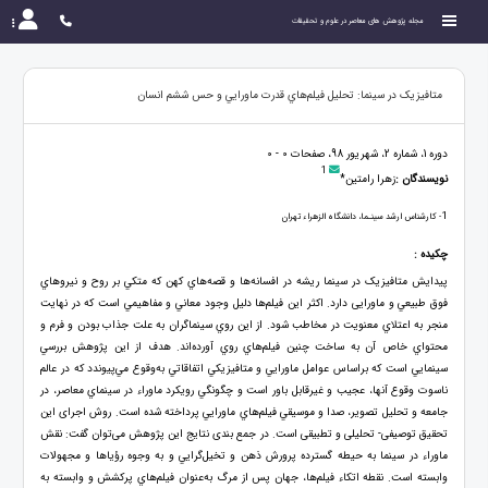
مجله پژوهش های معاصر در علوم و تحقیقات
متافيزيک در سينما: تحلیل فيلم‌هاي قدرت‌ ماورايي و حس ششم انسان
دوره 1، شماره 2، شهریور 98، صفحات 0 - 0
1
نویسندگان :
زهرا رامتين*
1
- كارشناس‌ ارشد سینـما، دانشگاه الزهراء تهران
چکیده :
پيدايش متافيزيک در سينما ريشه در افسانه‌ها و قصه‌هاي كهن كه متكي بر روح و نيروهاي
فوق طبيعي و ماورایی دارد. اكثر اين فيلم‌ها دليل وجود معاني و مفاهيمي است که در نهايت
منجر به اعتلاي معنويت در مخاطب شود. از اين روي سينماگران به علت جذاب بودن و فرم و
محتواي خاص آن به ساخت چنين فيلم‌هاي روي آورده‌اند. هدف از این پژوهش بررسي
سينمايي است كه براساس عوامل ماورایي و متافيزيكي اتفاقاتي به‌وقوع مي‌پيوندد كه در عالم
ناسوت وقوع آنها، عجيب و غيرقابل باور است و چگونگي رويكرد ماوراء در سينماي معاصر، در
جامعه و تحليل تصوير، صدا و موسيقي فيلم‌هاي ماورایي پرداخته شده است. روش اجرای این
تحقیق توصیفی- تحلیلی و تطبیقی است. در جمع بندی نتایج این پژوهش می‌توان گفت: نقش
ماوراء در سينما به حيطه گسترده پرورش ذهن و تخيل‌گرايي و به وجوه رؤياها و مجهولات
وابسته است. نقطه اتکاء فيلم‌ها، جهان پس از مرگ به‌عنوان فيلم‌هاي پركشش و وابسته به