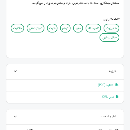
سينماي رستگاري است كه با ساختار نوين، درام و متکي بر ماوراء را مي‌آفريند.
کلمات کلیدی :
متافيزيک
ناخودآگاه
ذهن
توهم
قدرت
تمرکز ذهني
خلاقيت
خيال پردازي.
فایل ها
دانلود (PDF)
فایل XML
آمار و اطلاعات