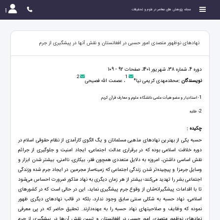
مجله پژوهش های معاصر در علوم و تحقیقات
نهادهای نوظهور متصدی امور حسبی در افغانستان و نقش آنها در پیشگیری از جرم
دوره 4، شماره 38، شهریور 1401، صفحات 92 - 109
2
1
نویسندگان :
محمّدمهدی کریمی نیا*
، عصمت الله فصیحی
1
- استادیار و عضو هیأت علمی دانشگاه علوم و معارف قرآن کریم
2
- طلبه
چکیده :
حسبه یکی از بهترین نهادهای مذهبی مسلمانان و یگ الگوی کارآمدی از نظام حقوقی اسلام در
دوره خلافت اسلامی بوده که در برقراری عدالت اجتماعی، ایجاد امنیت و جلوگیری از جرائم
نقش اساسی داشتن، امروزه به دلایل متعددی هم‏چون فقر، بیکاری، ناامنی، بیشتر شدن ابزار و
وسایل جرم‏زا و پیچیده‌تر شدن زندگی اجتماعی که زمینه‌ساز مجرمین در ایجاد جرم شده وزندگی
اجتماعی بشر را تهدید می‌کنند؛ بیشتر از هر زمان دیگری به نهاد مذکور ضرورت احساس می‌شود
تا با اقدامات پیشگیرانه‌شان از وقوع جرم پیشگیری نماید، این در حالی است که در کشورهای
اسلامی، نهاد حسبه به شکلی سنتی سابق وجود ندارد، بلکه در قالب نهادهای دیگری ظهور
نموده که وظایف و صلاحیت‏های نهاد حسبه را به عهده‌دارند. تحقیق حاضر که در پی معرفی
نهادهای نوظهور متصدی امور حسبی در افغانستان و تبیین نقش آن‌ها در پیشگیری از جرم