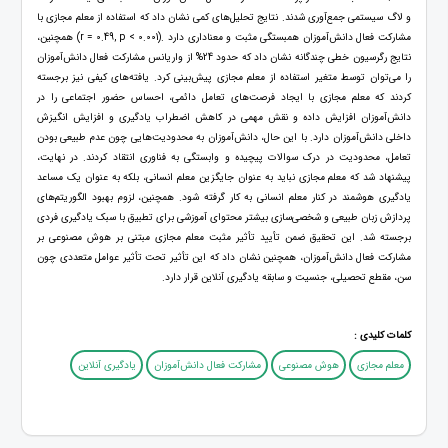
و لاگ سیستمی جمع‌آوری شدند. نتایج تحلیل‌های کمی نشان داد که استفاده از معلم مجازی با
مشارکت فعال دانش‌آموزان همبستگی مثبت و معناداری دارد .(r = 0.49, p < 0.001) همچنین،
نتایج رگرسیون خطی چندگانه نشان داد که حدود 24% از واریانس مشارکت فعال دانش‌آموزان
را می‌توان توسط متغیر استفاده از معلم مجازی پیش‌بینی کرد. یافته‌های کیفی نیز برجسته
کردند که معلم مجازی با ایجاد فرصت‌های تعامل دائمی، احساس حضور اجتماعی را در
دانش‌آموزان افزایش داده و نقش مهمی در کاهش اضطراب یادگیری و افزایش انگیزش
داخلی دانش‌آموزان دارد. با این حال، دانش‌آموزان به محدودیت‌هایی چون عدم طبیعی بودن
تعامل، محدودیت در درک سوالات پیچیده و وابستگی به فناوری انتقاد کردند. در نهایت،
پیشنهاد شد که معلم مجازی نباید به عنوان جایگزین معلم انسانی، بلکه به عنوان یک مساعد
یادگیری هوشمند در کنار معلم انسانی به کار گرفته شود. همچنین، لزوم بهبود الگوریتم‌های
پردازش زبان طبیعی و شخصی‌سازی بیشتر محتوای آموزشی برای تطبیق با سبک یادگیری فردی
برجسته شد. این تحقیق ضمن تأیید تأثیر مثبت معلم مجازی مبتنی بر هوش مصنوعی بر
مشارکت فعال دانش‌آموزان، همچنین نشان داد که این تأثیر تحت تأثیر عوامل متعددی چون
سن، مقطع تحصیلی، جنسیت و سابقه یادگیری آنلاین قرار دارد.
کلمات کلیدی :
معلم مجازی
هوش مصنوعی
مشارکت فعال دانش‌آموزان
یادگیری آنلاین