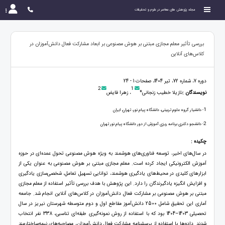
مجله پژوهش های معاصر در علوم و تحقیقات
بررسی تأثیر معلم مجازی مبتنی بر هوش مصنوعی بر ابعاد مشارکت فعال دانش‌آموزان در
کلاس‌های آنلاین
دوره 7، شماره 72، تیر 1404، صفحات 1 - 24
2
1
نویسندگان :
نازیلا خطیب زنجانی*
، زهرا فایض
1
- دانشیار گروه علوم تربیتی، دانشگاه پیام نور، تهران، ایران
2
- دانشجو دکتری برنامه ریزی آموزش از دور دانشگاه پیام نور تهران
چکیده :
در سال‌های اخیر، توسعه فناوری‌های هوشمند به ویژه هوش مصنوعی تحول عمده‌ای در حوزه
آموزش الکترونیکی ایجاد کرده است. معلم مجازی مبتنی بر هوش مصنوعی به عنوان یکی از
ابزارهای کلیدی در محیط‌های یادگیری هوشمند، توانایی تسهیل تعامل، شخصی‌سازی یادگیری
و افزایش انگیزه یادگیرندگان را دارد. این پژوهش با هدف بررسی تأثیر استفاده از معلم مجازی
مبتنی بر هوش مصنوعی بر مشارکت فعال دانش‌آموزان در کلاس‌های آنلاین انجام شد. جامعه
آماری این تحقیق شامل 2500 دانش‌آموز مقاطع اول و دوم متوسطه شهرستان نیریز در سال
تحصیلی 1403–1404 بود که با استفاده از روش نمونه‌گیری طبقه‌ای تناسبی، 338 نفر انتخاب
شدند. داده‌ها با استفاده از پرسشنامه مشارکت فعال دانش‌آموزان، مصاحبه‌های نیمه‌ساختارمند