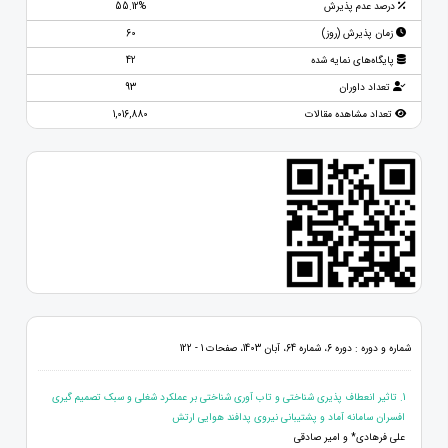
درصد عدم پذیرش
55.12%
زمان پذیرش (روز)
60
پایگاه‌های نمایه شده
42
تعداد داوران
93
تعداد مشاهده مقالات
1,016,880
شماره و دوره : دوره 6، شماره 64، آبان 1403، صفحات 1 - 122
1. تاثیر انعطاف پذیری شناختی و تاب آوری شناختی بر عملکرد شغلی و سبک تصمیم گیری
افسران سامانه آماد و پشتیبانی نیروی پدافند هوایی ارتش
علی فرهادی* و امیر صادقی