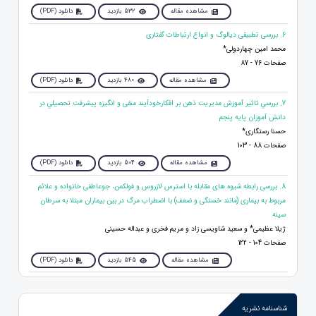
مشاهده مقاله
532 بازدید
دانلود (PDF)
6. بررسی تطبیقی دیالوگ و انواع ارتباطات گفتاری
محمد امین چهاردولی*
صفحات 76 - 87
مشاهده مقاله
480 بازدید
دانلود (PDF)
7. بررسي تاثير آموزش مدیریت ذهن بر افکارخودآیند منفی و انگيزه پيشرفت تحصيلي در
دانش آموزان پایه پنجم
حسنا رستگاری*
صفحات 88 - 103
مشاهده مقاله
504 بازدید
دانلود (PDF)
8. بررسی رابطه شیوه های مقابله با استرس لازروس و فولکمن، جوعاطفی خانواده و علائم
مربوط به بیماری (مانند خستگی و ضعف) با اضطراب مرگ در بین بیماران مبتلا به سرطان
سینه
ژیلا عظیمی* و سعید شاویسی زاد و مریم فخری و عبداله حسینی
صفحات 104 - 122
مشاهده مقاله
545 بازدید
دانلود (PDF)
شناسنامه نشریه