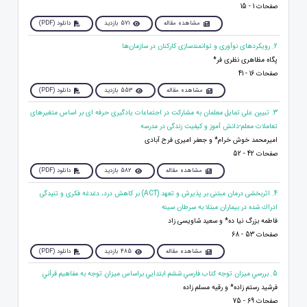
صفحات 1 - 15
مشاهده مقاله
571 بازدید
دانلود (PDF)
2. رویکردهای نوآوری و توانمندسازی کارکنان در سازمان‌ها
پگاه مظاهری نظری فر*
صفحات 16 - 41
مشاهده مقاله
553 بازدید
دانلود (PDF)
3. تبیین علی تمایل معلمان به مشارکت در اجتماعات یادگیری حرفه ای بر اساس متغیرهای
تعاملات معلم-دانش آموز و کیفیت زندگی در مدرسه
امیرمحمد خوش خرام* و جعفر امیری فرح آبادی
صفحات 42 - 52
مشاهده مقاله
582 بازدید
دانلود (PDF)
4. اثربخشی درمان مبتنی بر پذیرش و تعهد (ACT) بر کاهش درد، دغدغه فکری و تنیدگی
ادراك شده در بيماران مبتلا به سرطان سينه
فاطمه بزرگ نیا ده* و سعید شاویسی زاد
صفحات 53 - 68
مشاهده مقاله
485 بازدید
دانلود (PDF)
5. بررسي ميزان توجه کتاب فارسي ششم ابتدايي براساس ميزان توجه به مفاهيم قرآني
فرشید رستم زاده* و رقیه مسلم زاده
صفحات 69 - 75