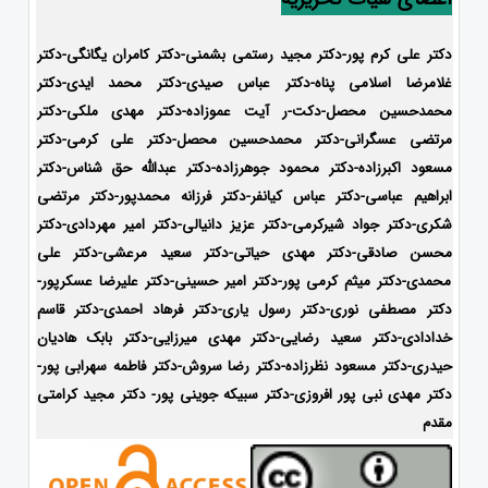
دکتر علی کرم پور-دکتر مجید رستمی بشمنی-
دکتر کامران یگانگی-دکتر
غلامرضا اسلامی پناه-دکتر عباس صیدی-دکتر محمد ایدی-دکتر
محمدحسین محصل-دکت-ر آیت عموزاده-
دکتر مهدی ملکی-دکتر
مرتضی عسگرانی-دکتر محمدحسین محصل-دکتر علی کرمی-دکتر
مسعود اکبرزاده-دکتر محمود جوهرزاده-دکتر عبدالله حق شناس-دکتر
ابراهیم عباسی-دکتر عباس کیانفر-دکتر فرزانه محمدپور-دکتر مرتضی
شکری-دکتر جواد شیرکرمی-دکتر عزیز دانیالی-دکتر امیر مهردادی-دکتر
محسن صادقی-دکتر مهدی حیاتی-دکتر سعید مرعشی-دکتر علی
محمدی-دکتر میثم کرمی پور-دکتر امیر حسینی-دکتر علیرضا عسکرپور-
دکتر مصطفی نوری-دکتر رسول یاری-دکتر فرهاد احمدی-
دکتر قاسم
خدادادی-دکتر سعید رضایی-دکتر مهدی میرزایی-دکتر بابک هادیان
حیدری-
دکتر مسعود نظرزاده-دکتر رضا سروش-دکتر فاطمه سهرابی پور-
دکتر مهدی نبی پور افروزی-دکتر سبیکه جوینی پور- دکتر مجید کرامتی
مقدم