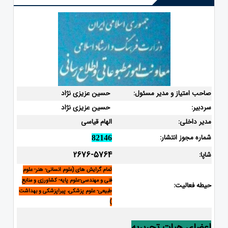
صاحب امتیاز و مدیر مسئول:
حسین عزیزی نژاد
سردبیر:
حسین عزیزی نژاد
مدیر داخلی:
الهام قیاسی
شماره مجوز انتشار:
82146
2676-5764
شاپا:
تمام گرایش های (علوم انسانی- هنر- علوم
فنی و مهندسی-علوم پایه- کشاورزی و منابع
حیطه فعالیت:
طبیعی- علوم پزشکی، پیراپزشکی و بهداشت
)
اعضای هیات تحریریه