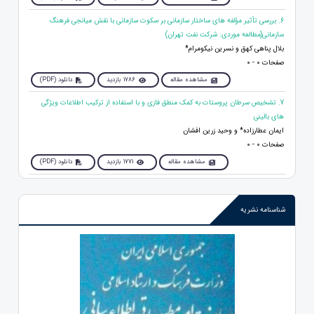
6. بررسی تأثیر مؤلفه های ساختار سازمانی بر سکوت سازمانی با نقش میانجی فرهنگ
سازمانی(مطالعه موردی: شرکت نفت تهران)
بلال پناهی کهق و نسرین نیکومرام*
صفحات 0 - 0
مشاهده مقاله
1786 بازدید
دانلود (PDF)
7. تشخیص سرطان پروستات به کمک منطق فازی و با استفاده از ترکیب اطلاعات ویژگی
های بالینی
ایمان عطارزاده* و وحید زرین افشان
صفحات 0 - 0
مشاهده مقاله
1771 بازدید
دانلود (PDF)
شناسنامه نشریه