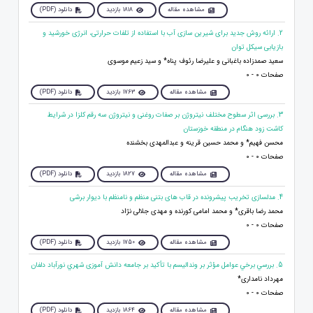
مشاهده مقاله
1818 بازدید
دانلود (PDF)
2. ارائه روش جدید برای شیرین سازی آب با استفاده از تلفات حرارتی، انرژی خورشید و
بازیابی سیکل توان
سعید صمدزاده باغبانی و علیرضا رئوف پناه* و سید زعیم موسوی
صفحات 0 - 0
مشاهده مقاله
1763 بازدید
دانلود (PDF)
3. بررسی اثر سطوح مختلف نیتروژن بر صفات روغنی و نیتروژن سه رقم کلزا در شرایط
کاشت زود هنگام در منطقه خوزستان
محسن فهیم* و محمد حسین قرینه و عبدالمهدی بخشنده
صفحات 0 - 0
مشاهده مقاله
1827 بازدید
دانلود (PDF)
4. مدلسازی تخریب پیشرونده در قاب های بتنی منظم و نامنظم با دیوار برشی
محمد رضا باقری* و محمد امامی کورنده و مهدی جلالی نژاد
صفحات 0 - 0
مشاهده مقاله
1750 بازدید
دانلود (PDF)
5. بررسي برخي عوامل مؤثر بر ونداليسم با تأكيد بر جامعه دانش آموزی شهري نورآباد دلفان
مهرداد نامداری*
صفحات 0 - 0
مشاهده مقاله
1864 بازدید
دانلود (PDF)