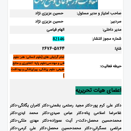
صاحب امتیاز و مدیر مسئول:
حسین عزیزی نژاد
سردبیر:
حسین عزیزی نژاد
مدیر داخلی:
الهام قیاسی
شماره مجوز انتشار:
82146
2676-5764
شاپا:
تمام گرایش های (علوم انسانی- هنر- علوم
فنی و مهندسی-علوم پایه- کشاورزی و منابع
حیطه فعالیت:
طبیعی- علوم پزشکی، پیراپزشکی و بهداشت
)
اعضای هیات تحریریه
دکتر علی کرم پور-دکتر مجید رستمی بشمنی-
دکتر کامران یگانگی-دکتر
غلامرضا اسلامی پناه-دکتر عباس صیدی-دکتر محمد ایدی-دکتر
محمدحسین محصل-دکت-ر آیت عموزاده-
دکتر مهدی ملکی-دکتر
مرتضی عسگرانی-دکتر محمدحسین محصل-دکتر علی کرمی-دکتر