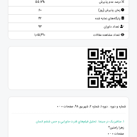
درصد عدم پذیرش
55.12%
زمان پذیرش (روز)
60
پایگاه‌های نمایه شده
42
تعداد داوران
93
تعداد مشاهده مقالات
1,015,490
شماره و دوره : دوره 1، شماره 2، شهریور 98، صفحات 0 - 0
1. متافيزيک در سينما: تحلیل فيلم‌هاي قدرت‌ ماورايي و حس ششم انسان
زهرا رامتين*
صفحات 0 - 0