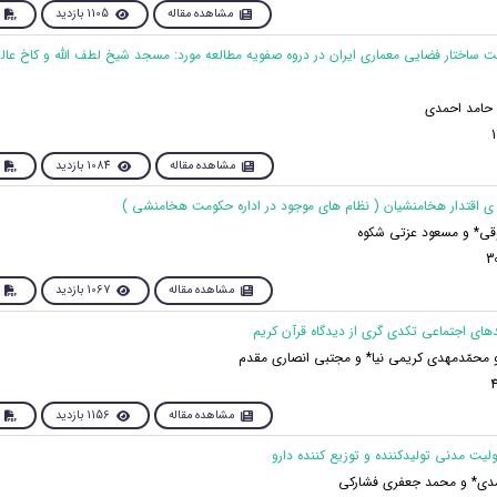
مشاهده مقاله
1105 بازدید
یت ساختار فضایی معماری ایران در دروه صفویه مطالعه مورد: مسجد شیخ لطف الله و کاخ عالی
حامد احمدی
مشاهده مقاله
1084 بازدید
قی* و مسعود عزتی شکوه
مشاهده مقاله
1067 بازدید
محمّدمهدی کریمی نیا* و مجتبی انصاری مقدم
مشاهده مقاله
1156 بازدید
دی* و محمد جعفری فشارکی