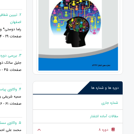
2. تبیین شفاف
اصفهان
رضا دوستی* و 
صفحات 29 - 14
3. بررسی دوره ی اقتدار هخامنشیان ( نظام های موجود در اداره حکومت هخامنشی )
جلیل سالک ذو
صفحات 45 - 30
دوره ها و شماره ها
4. واکاوی پیامدهای اجتماعی تکدی گری از دیدگاه قرآن کریم
سمیه شریفی و 
شماره جاری
صفحات 61 - 46
مقالات آماده انتشار
5. واکاوی مسئولیت مدنی تولیدکننده و توزیع کننده دارو
دوره 8
محمد علی احم