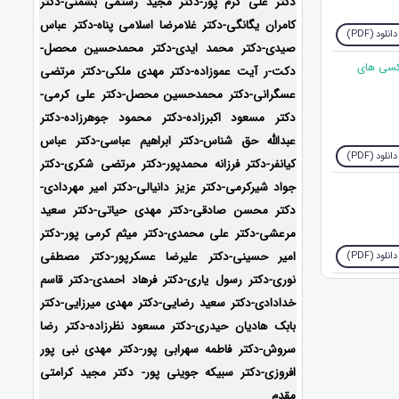
دکتر علی کرم پور-دکتر مجید رستمی بشمنی-
دکتر
کامران یگانگی-دکتر غلامرضا اسلامی پناه-دکتر عباس
دانلود (PDF)
صیدی-دکتر محمد ایدی-دکتر محمدحسین محصل-
اکسی های
دکت-ر آیت عموزاده-
دکتر مهدی ملکی-دکتر مرتضی
عسگرانی-دکتر محمدحسین محصل-دکتر علی کرمی-
دکتر مسعود اکبرزاده-دکتر محمود جوهرزاده-دکتر
عبدالله حق شناس-دکتر ابراهیم عباسی-دکتر عباس
دانلود (PDF)
کیانفر-دکتر فرزانه محمدپور-دکتر مرتضی شکری-دکتر
جواد شیرکرمی-دکتر عزیز دانیالی-دکتر امیر مهردادی-
دکتر محسن صادقی-دکتر مهدی حیاتی-دکتر سعید
مرعشی-دکتر علی محمدی-دکتر میثم کرمی پور-دکتر
امیر حسینی-دکتر علیرضا عسکرپور-دکتر مصطفی
دانلود (PDF)
نوری-دکتر رسول یاری-دکتر فرهاد احمدی-
دکتر قاسم
خدادادی-دکتر سعید رضایی-دکتر مهدی میرزایی-دکتر
بابک هادیان حیدری-
دکتر مسعود نظرزاده-دکتر رضا
سروش-دکتر فاطمه سهرابی پور-دکتر مهدی نبی پور
افروزی-دکتر سبیکه جوینی پور- دکتر مجید کرامتی
مقدم