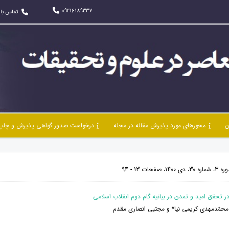
09216189337
تماس با 
ن
محورهای مورد پذیرش مقاله در مجله
درخواست صدور گواهی پذیرش و چاپ 
حات 13 - 94
 محمّدمهدی کریمی نیا* و مجتبی انصاری مقدم