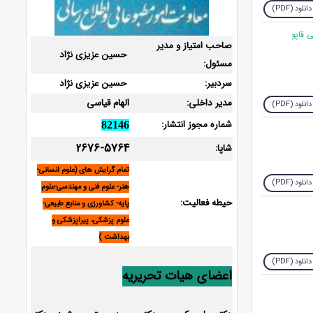
دانلود (PDF)
 قاپو
صاحب امتیاز و مدیر
حسین عزیزی نژاد
مسئول:
سردبیر:
حسین عزیزی نژاد
مدیر داخلی:
الهام قیاسی
دانلود (PDF)
شماره مجوز انتشار:
82146
2676-5764
شاپا:
تمام گرایش های (علوم انسانی-
دانلود (PDF)
هنر- علوم فنی و مهندسی-علوم
حیطه فعالیت:
پایه- کشاورزی و منابع طبیعی-
علوم پزشکی، پیراپزشکی و
بهداشت )
دانلود (PDF)
اعضای هیات تحریریه