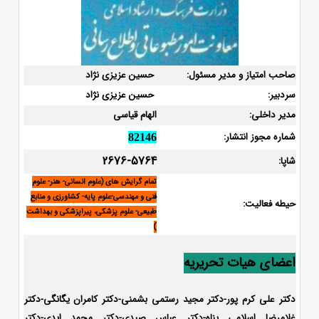
صاحب امتیاز و مدیر مسئول:
حسین عزیزی نژاد
سردبیر:
حسین عزیزی نژاد
مدیر داخلی:
الهام قیاسی
شماره مجوز انتشار:
82146
2676-5764
شاپا:
تمام گرایش های (علوم انسانی- هنر- علوم
فنی و مهندسی-علوم پایه- کشاورزی و منابع
حیطه فعالیت:
طبیعی- علوم پزشکی، پیراپزشکی و بهداشت
)
اعضای هیات تحریریه
دکتر علی کرم پور-دکتر مجید رستمی بشمنی-
دکتر کامران یگانگی-دکتر
غلامرضا اسلامی پناه-دکتر عباس صیدی-دکتر محمد ایدی-دکتر