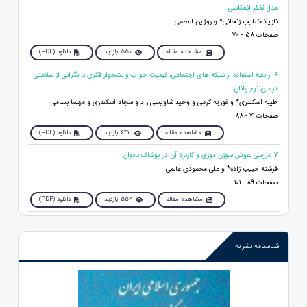
مدل تفکر انعکاسی
نازیلا خطیب زنجانی* و روژین اعظمی
صفحات 58 - 70
مشاهده مقاله
550 بازدید
دانلود (PDF)
6. رابطه استفاده از شبکه های اجتماعی، کیفیت خواب و نشخوار فکری با نگرانی از سلامتی
در بين نوجوانان
طیبه اسکندری* و فوزیه کرمی و وحید شاویسی زاد و سجاد اسکندری و مهسا بسامی
صفحات 71 - 88
مشاهده مقاله
642 بازدید
دانلود (PDF)
7. بررسی نقوش سوزن دوزی و کاربرد آن در پوشاک بانوان
فرشته حبیب زاده* و علی محمودی عالمی
صفحات 89 - 101
مشاهده مقاله
552 بازدید
دانلود (PDF)
شناسنامه نشریه