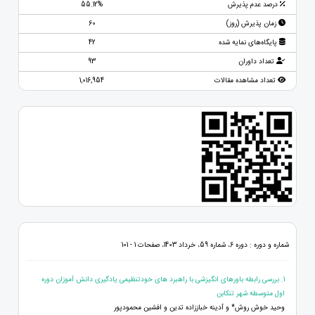
درصد عدم پذیرش
55.12%
زمان پذیرش (روز)
60
پایگاه‌های نمایه شده
42
تعداد داوران
93
تعداد مشاهده مقالات
1,016,954
شماره و دوره : دوره 6، شماره 59، خرداد 1403، صفحات 1 - 101
1. بررسی رابطه باورهای انگیزشی با راهبرد های خودتنظیمی یادگیری دانش آموزان دوره
اول متوسطه شهر تنکابن
وحید خوش روش* و آدینه خباززاده تدین و افشین محمودپور