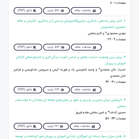
صفحات 1 - 8
مشاهده مقاله
598 بازدید
دانلود (PDF)
2. تاثیر روش یاددهی- یادگیری ترکیبی(الکترونیکی و سنتی ) بر یادگیری، انگیزش و علاقه
تحصیلی دانشجویان
مهدی محمودی* و اکرم بخشی
صفحات 9 - 29
مشاهده مقاله
583 بازدید
دانلود (PDF)
3. پیش بینی وضعیت خدمات رفاهی بر اساس کیفیت زندگی کاری و اشتیاق شغلی کارکنان
آموزش و پرورش
حدیث خان محمدی* و وحید شاویسی زاد و فوزیه کرمی و سیروس خداویسی و فرامرز
خان محمدی
صفحات 30 - 42
مشاهده مقاله
664 بازدید
دانلود (PDF)
4. اثربخشی درمان مبتنی بر پذیرش و تعهد بر راهبردهای مقابله ای معتادان به مواد مخدر
صنعتی
حسین کدخدا* و امین بخشی مقدم فیروز
صفحات 43 - 57
مشاهده مقاله
621 بازدید
دانلود (PDF)
5. نقش میزان سواد رسانه ای آموزگاران ابتدایی آموزش و پرورش شهر کرمانشاه بر توسعه