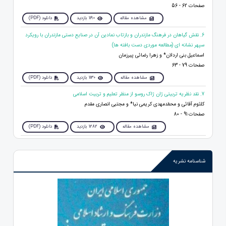
صفحات 62 - 56
مشاهده مقاله
1190 بازدید
دانلود (PDF)
6. نقش گیاهان در فرهنگ مازندران و بازتاب نمادین آن در صنایع دستی مازندران با رویکرد
سپهر نشانه ای (مطالعه موردی دست بافته ها)
اسماعیل بنی اردلان* و زهرا رضائی پیرزمان
صفحات 79 - 63
مشاهده مقاله
1130 بازدید
دانلود (PDF)
7. نقد نظریه تربیتی ژان ژاک روسو از منظر تعلیم و تربیت اسلامی
کلثوم آقائی و محمّدمهدی کریمی نیا* و مجتبی انصاری مقدم
صفحات 91 - 80
مشاهده مقاله
1282 بازدید
دانلود (PDF)
شناسنامه نشریه