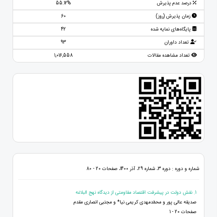
درصد عدم پذیرش
55.12%
زمان پذیرش (روز)
60
پایگاه‌های نمایه شده
42
تعداد داوران
93
تعداد مشاهده مقالات
1,016,558
شماره و دوره : دوره 3، شماره 29، آذر 1400، صفحات 20 - 80
1. نقش دولت در پیشرفت اقتصاد مقاومتی از دیدگاه نهج البلاغه
صدیقه عالی پور و محمّدمهدی کریمی نیا* و مجتبی انصاری مقدم
صفحات 20 - 1