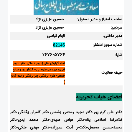
صاحب امتیاز و مدیر مسئول:
حسین عزیزی نژاد
سردبیر:
حسین عزیزی نژاد
مدیر داخلی:
الهام قیاسی
شماره مجوز انتشار:
82146
2676-5764
شاپا:
تمام گرایش های (علوم انسانی- هنر- علوم
فنی و مهندسی-علوم پایه- کشاورزی و منابع
حیطه فعالیت:
طبیعی- علوم پزشکی، پیراپزشکی و بهداشت
)
اعضای هیات تحریریه
دکتر علی کرم پور-دکتر مجید رستمی بشمنی-
دکتر کامران یگانگی-دکتر
غلامرضا اسلامی پناه-دکتر عباس صیدی-دکتر محمد ایدی-دکتر
محمدحسین محصل-دکت-ر آیت عموزاده-
دکتر مهدی ملکی-دکتر