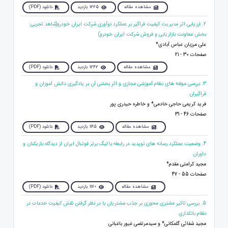
مشاهده مقاله
1225 بازدید
دانلود (PDF)
2. ارزیابی اثر مدیریت کیفیت فراگیر بر عملکرد نوآوری شرکت ایران خودرو(شاهد تجربی:
بخش معاونت بازاریابی و فروش شرکت ایران خودرو)
علی مرزبان عباس آبادی*
صفحات 30 - 21
مشاهده مقاله
1242 بازدید
دانلود (PDF)
3. بررسی مولفه های نظام آموزشی مجازی و اثر بخشی آن بر یادگیری دانش آموزان و
فراگیران
فرید کریمی حاجی خادمی* و خاطره حیدری پور
صفحات 46 - 31
مشاهده مقاله
1195 بازدید
دانلود (PDF)
4. وضعیت عملکرد رسانه های نوپدید در رابطه با لیگ برتر فوتبال ایران از دیدگاه بازیکنان و
داوران
مجید کرامتی مقدم*
صفحات 55 - 47
مشاهده مقاله
1170 بازدید
دانلود (PDF)
5. بررسی تاثیر مشتری محوری بر جذب مشتریان با در نظر گرفتن نقش کیفیت خدمات در
نظام بانک‎داری
مجید شفائی گلمکانی* و سیدمرتضی غیور باغبانی