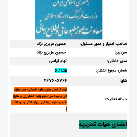
صاحب امتیاز و مدیر مسئول:
حسین عزیزی نژاد
سردبیر:
حسین عزیزی نژاد
مدیر داخلی:
الهام قیاسی
شماره مجوز انتشار:
82146
2676-5764
شاپا:
تمام گرایش های (علوم انسانی- هنر- علوم
فنی و مهندسی-علوم پایه- کشاورزی و منابع
حیطه فعالیت:
طبیعی- علوم پزشکی، پیراپزشکی و بهداشت
)
اعضای هیات تحریریه