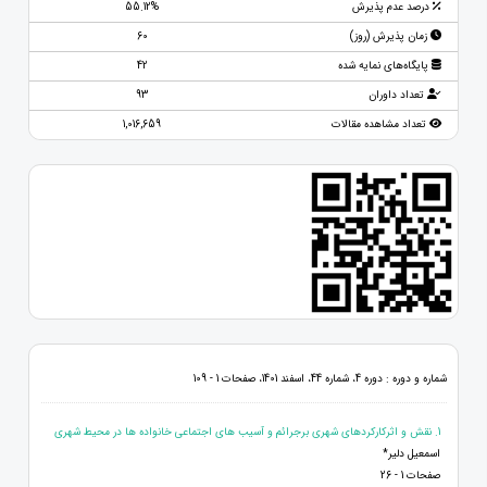
درصد عدم پذیرش
55.12%
زمان پذیرش (روز)
60
پایگاه‌های نمایه شده
42
تعداد داوران
93
تعداد مشاهده مقالات
1,016,659
شماره و دوره : دوره 4، شماره 44، اسفند 1401، صفحات 1 - 109
1. نقش و اثرکارکردهای شهری برجرائم و آسیب های اجتماعی خانواده ها در محیط شهری
اسمعیل دلیر*
صفحات 1 - 26