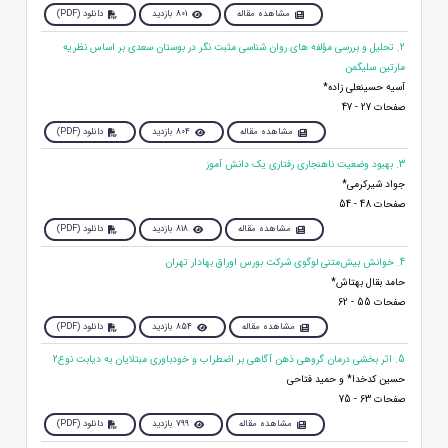
مشاهده مقاله
801 بازدید
دانلود (PDF)
2. تحلیل و بررسی مؤلفه های روان شناسی مثبت نگر در بوستان سعدی بر اساس نظریه
مارتین سلیگمن
آسیه حسینعلی زاده*
صفحات 27 - 47
مشاهده مقاله
804 بازدید
دانلود (PDF)
3. بهبود وضعیت ناهنجاری رفتاری یک دانش آموز
جواد شیرکرمی*
صفحات 48 - 54
مشاهده مقاله
818 بازدید
دانلود (PDF)
4. خوانش بیش‌متنی لوگوی شرکت بورس اوراق بهادار تهران
حامد بقال بهتاش*
صفحات 55 - 62
مشاهده مقاله
854 بازدید
دانلود (PDF)
5. اثر بخشی درمان گروهی ذهن آگاهی بر اضطراب و خودباوری مبتلایان به دیابت نوع2
حسین کدخدا* و حمید فتاحی
صفحات 63 - 75
مشاهده مقاله
799 بازدید
دانلود (PDF)