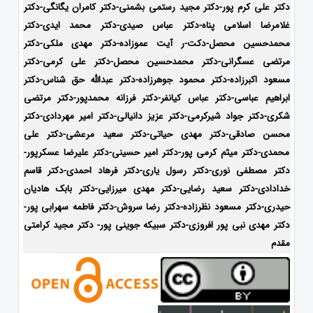
دکتر علی کرم پور-دکتر مجید رستمی بشمنی-
دکتر کامران یگانگی-دکتر
غلامرضا اسلامی پناه-دکتر عباس صیدی-دکتر محمد ایدی-دکتر
محمدحسین محصل-دکت-ر آیت عموزاده-
دکتر مهدی ملکی-دکتر
مرتضی عسگرانی-دکتر محمدحسین محصل-دکتر علی کرمی-دکتر
مسعود اکبرزاده-دکتر محمود جوهرزاده-دکتر عبدالله حق شناس-دکتر
ابراهیم عباسی-دکتر عباس کیانفر-دکتر فرزانه محمدپور-دکتر مرتضی
شکری-دکتر جواد شیرکرمی-دکتر عزیز دانیالی-دکتر امیر مهردادی-دکتر
محسن صادقی-دکتر مهدی حیاتی-دکتر سعید مرعشی-دکتر علی
محمدی-دکتر میثم کرمی پور-دکتر امیر حسینی-دکتر علیرضا عسکرپور-
دکتر مصطفی نوری-دکتر رسول یاری-دکتر فرهاد احمدی-
دکتر قاسم
خدادادی-دکتر سعید رضایی-دکتر مهدی میرزایی-دکتر بابک هادیان
حیدری-
دکتر مسعود نظرزاده-دکتر رضا سروش-دکتر فاطمه سهرابی پور-
دکتر مهدی نبی پور افروزی-دکتر سبیکه جوینی پور- دکتر مجید کرامتی
مقدم