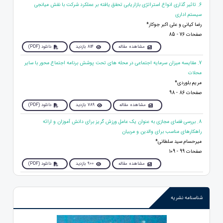
6. تاثیر گذاری انواع استراتژی بازاریابی تحقق یافته بر عملکرد شرکت با نقش میانجی
سیستم اداری
رضا کیانی و علی اکبر جوکار*
صفحات 76 - 85
مشاهده مقاله
814 بازدید
دانلود (PDF)
7. مقایسه میزان سرمایه اجتماعی در محله های تحت پوشش برنامه اجتماع محور با سایر
محلات
مریم بلوردی*
صفحات 86 - 98
مشاهده مقاله
789 بازدید
دانلود (PDF)
8. بررسی فضای مجازی به عنوان یک عامل ورزش گریز برای دانش آموزان و ارائه
راهکارهای مناسب برای والدین و مربیان
میرحسام سید سلطانی*
صفحات 99 - 109
مشاهده مقاله
900 بازدید
دانلود (PDF)
شناسنامه نشریه