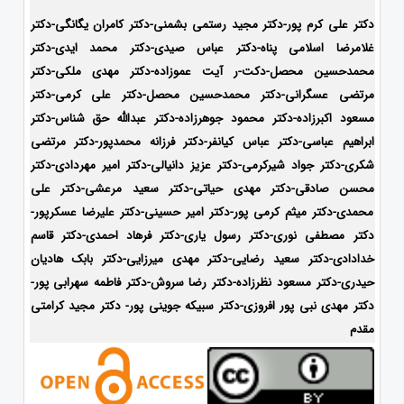
دکتر علی کرم پور-دکتر مجید رستمی بشمنی-
دکتر کامران یگانگی-دکتر
غلامرضا اسلامی پناه-دکتر عباس صیدی-دکتر محمد ایدی-دکتر
محمدحسین محصل-دکت-ر آیت عموزاده-
دکتر مهدی ملکی-دکتر
مرتضی عسگرانی-دکتر محمدحسین محصل-دکتر علی کرمی-دکتر
مسعود اکبرزاده-دکتر محمود جوهرزاده-دکتر عبدالله حق شناس-دکتر
ابراهیم عباسی-دکتر عباس کیانفر-دکتر فرزانه محمدپور-دکتر مرتضی
شکری-دکتر جواد شیرکرمی-دکتر عزیز دانیالی-دکتر امیر مهردادی-دکتر
محسن صادقی-دکتر مهدی حیاتی-دکتر سعید مرعشی-دکتر علی
محمدی-دکتر میثم کرمی پور-دکتر امیر حسینی-دکتر علیرضا عسکرپور-
دکتر مصطفی نوری-دکتر رسول یاری-دکتر فرهاد احمدی-
دکتر قاسم
خدادادی-دکتر سعید رضایی-دکتر مهدی میرزایی-دکتر بابک هادیان
حیدری-
دکتر مسعود نظرزاده-دکتر رضا سروش-دکتر فاطمه سهرابی پور-
دکتر مهدی نبی پور افروزی-دکتر سبیکه جوینی پور- دکتر مجید کرامتی
مقدم