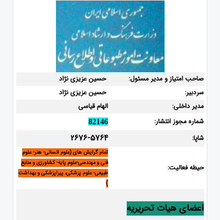
صاحب امتیاز و مدیر مسئول:
حسین عزیزی نژاد
سردبیر:
حسین عزیزی نژاد
مدیر داخلی:
الهام قیاسی
شماره مجوز انتشار:
82146
2676-5764
شاپا:
تمام گرایش های (علوم انسانی- هنر- علوم
فنی و مهندسی-علوم پایه- کشاورزی و منابع
حیطه فعالیت:
طبیعی- علوم پزشکی، پیراپزشکی و بهداشت
)
اعضای هیات تحریریه