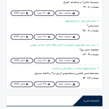
محمدرضا غلامی* و عبدالمحمد افروغ
صفحات 70 - 79
مشاهده مقاله
820 بازدید
دانلود (PDF)
7. عامل های مؤثر در ازدواج موفق
اسما زمانی*
صفحات 80 - 95
مشاهده مقاله
882 بازدید
دانلود (PDF)
8. پیش بینی تعلل ورزی تحصیلی بر اساس مولفه های احساس تنهایی
معصومه حسن پور*
صفحات 96 - 103
مشاهده مقاله
888 بازدید
دانلود (PDF)
9. تحلیل مفهوم شجاعت از منظر قرآن و احادیث
سیّدمحمّدحسن هاشمی و محمّدمهدی کریمی نیا* و فاطمه دسترنج
صفحات 104 - 114
مشاهده مقاله
945 بازدید
دانلود (PDF)
شناسنامه نشریه