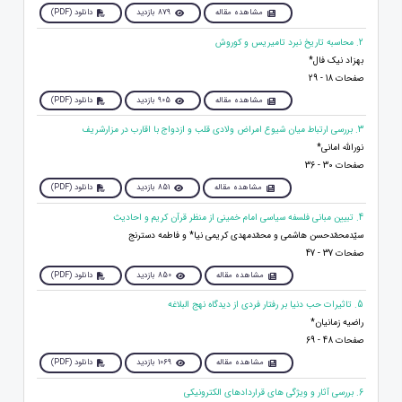
مشاهده مقاله
879 بازدید
دانلود (PDF)
2. محاسبه تاریخ نبرد تامیریس و کوروش
بهزاد نیک فال*
صفحات 18 - 29
مشاهده مقاله
905 بازدید
دانلود (PDF)
3. بررسی ارتباط میان شیوع امراض ولادی قلب و ازدواج با اقارب در مزارشریف
نوراللّه امانی*
صفحات 30 - 36
مشاهده مقاله
851 بازدید
دانلود (PDF)
4. تبیین مبانی فلسفه سیاسی امام خمینی از منظر قرآن کریم و احادیث
سیّدمحمّدحسن هاشمی و محمّدمهدی کریمی نیا* و فاطمه دسترنج
صفحات 37 - 47
مشاهده مقاله
850 بازدید
دانلود (PDF)
5. تاثیرات حب دنیا بر رفتار فردی از دیدگاه نهج البلاغه
راضیه زمانیان*
صفحات 48 - 69
مشاهده مقاله
1069 بازدید
دانلود (PDF)
6. بررسی آثار و ویژگی های قراردادهای الکترونیکی