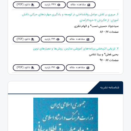
مشاهده مقاله
447 بازدید
دانلود (PDF)
6. مروری بر نقش عوامل روانشناختی در توسعه و یادگیری مهارت‌های حرکتی دانش‌
آموزان: از انگیزش تا خودکارآمدی
سیدجواد حسینی نسب* و الهام نظری
صفحات 67 - 86
مشاهده مقاله
431 بازدید
دانلود (PDF)
7. ارزیابی اثربخشی برنامه‌های آموزشی مدارس: روش‌ها و معیارهای نوین
یحیی فعلی* و بیتا غلامی
صفحات 87 - 97
مشاهده مقاله
371 بازدید
دانلود (PDF)
شناسنامه نشریه