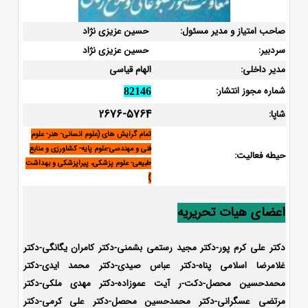
صاحب امتیاز و مدیر مسئول:
حسین عزیزی نژاد
سردبیر:
حسین عزیزی نژاد
مدیر داخلی:
الهام قیاسی
شماره مجوز انتشار:
82146
2676-5764
شاپا:
تمام گرایش های (علوم انسانی- هنر- علوم
فنی و مهندسی-علوم پایه- کشاورزی و منابع
حیطه فعالیت:
طبیعی- علوم پزشکی، پیراپزشکی و بهداشت
)
اعضای هیات تحریریه
دکتر علی کرم پور-دکتر مجید رستمی بشمنی-
دکتر کامران یگانگی-دکتر
غلامرضا اسلامی پناه-دکتر عباس صیدی-دکتر محمد ایدی-دکتر
محمدحسین محصل-دکت-ر آیت عموزاده-
دکتر مهدی ملکی-دکتر
مرتضی عسگرانی-دکتر محمدحسین محصل-دکتر علی کرمی-دکتر