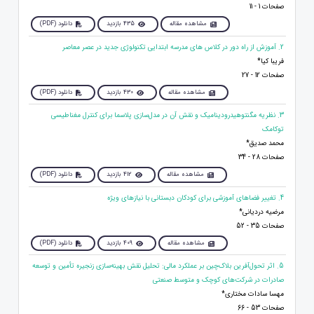
صفحات 1 - 11
مشاهده مقاله
435 بازدید
دانلود (PDF)
2. آموزش از راه دور در کلاس های مدرسه ابتدایی تکنولوژی جدید در عصر معاصر
فریبا کیا*
صفحات 12 - 27
مشاهده مقاله
430 بازدید
دانلود (PDF)
3. نظریه مگنتوهیدرودینامیک و نقش آن در مدل‌سازی پلاسما برای کنترل مغناطیسی
توکامک
محمد صدیق*
صفحات 28 - 34
مشاهده مقاله
412 بازدید
دانلود (PDF)
4. تغییر فضاهای آموزشی برای کودکان دبستانی با نیازهای ویژه
مرضیه دردیانی*
صفحات 35 - 52
مشاهده مقاله
409 بازدید
دانلود (PDF)
5. اثر تحول‌آفرین بلاک‌چین بر عملکرد مالی: تحلیل نقش بهینه‌سازی زنجیره تأمین و توسعه
صادرات در شرکت‌های کوچک و متوسط صنعتی
مهسا سادات مختاری*
صفحات 53 - 66