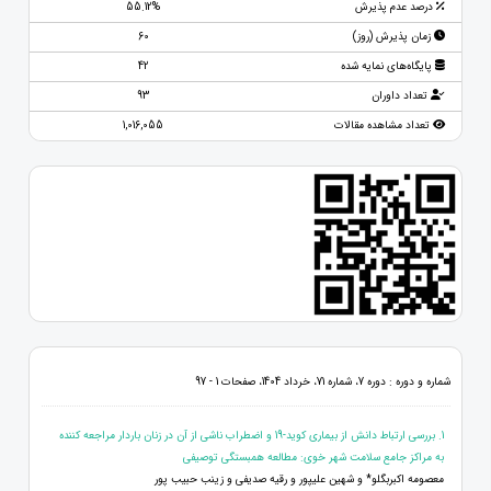
درصد عدم پذیرش
55.12%
زمان پذیرش (روز)
60
پایگاه‌های نمایه شده
42
تعداد داوران
93
تعداد مشاهده مقالات
1,016,055
شماره و دوره : دوره 7، شماره 71، خرداد 1404، صفحات 1 - 97
1. بررسی ارتباط دانش از بیماری کوید-19 و اضطراب ناشی از آن در زنان باردار مراجعه کننده
به مراکز جامع سلامت شهر خوی: مطالعه همبستگی توصیفی
معصومه اکبربگلو* و شهین علیپور و رقیه صدیفی و زینب حبیب پور