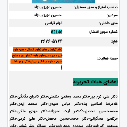
صاحب امتیاز و مدیر مسئول:
حسین عزیزی نژاد
سردبیر:
حسین عزیزی نژاد
مدیر داخلی:
الهام قیاسی
شماره مجوز انتشار:
82146
2676-5764
شاپا:
تمام گرایش های (علوم انسانی- هنر- علوم
فنی و مهندسی-علوم پایه- کشاورزی و منابع
حیطه فعالیت:
طبیعی- علوم پزشکی، پیراپزشکی و بهداشت
)
اعضای هیات تحریریه
دکتر علی کرم پور-دکتر مجید رستمی بشمنی-
دکتر کامران یگانگی-دکتر
غلامرضا اسلامی پناه-دکتر عباس صیدی-دکتر محمد ایدی-دکتر
محمدحسین محصل-دکت-ر آیت عموزاده-
دکتر مهدی ملکی-دکتر
مرتضی عسگرانی-دکتر محمدحسین محصل-دکتر علی کرمی-دکتر
مسعود اکبرزاده-دکتر محمود جوهرزاده-دکتر عبدالله حق شناس-دکتر