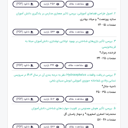
مشاهده مقاله
456 بازدید
دانلود (PDF)
2. اصول طراحی فضاهای آموزشی: بررسی تاثیر معماری مدارس بر یادگیری دانش آموزان
ستاره پورنعمت* و میلاد بهادری
صفحات 15 - 24
مشاهده مقاله
544 بازدید
دانلود (PDF)
3. بررسی تأثیر بازی‌های شناختی بر بهبود توانایی نوشتاری دانش‌آموزان مبتلا به
قرینه‌نویسی
فرخنده رموک*
صفحات 25 - 34
مشاهده مقاله
499 بازدید
دانلود (PDF)
4. بررسی دریافت واقعات Hydrocephalus نظر به درجه بندی آن در سال 1403 در سرویس
نسایی ولادی شفاخانه حوزوی آموزشی ابوعلی سینای بلخی
ناجیه جلال*
صفحات 35 - 45
مشاهده مقاله
502 بازدید
دانلود (PDF)
5. بررسی تأثیر هوش مصنوعی بر تقویت مهارت‌های شناختی دانش‌آموزان
محمدرضا اصغری اسفهرود* و مهناز پاسبان گل
صفحات 46 - 57
مشاهده مقاله
566 بازدید
دانلود (PDF)