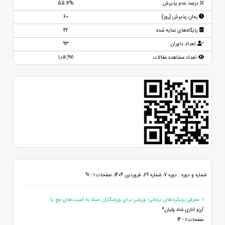
درصد عدم پذیرش
55.12%
زمان پذیرش (روز)
60
پایگاه‌های نمایه شده
42
تعداد داوران
93
تعداد مشاهده مقالات
1,016,971
شماره و دوره : دوره 7، شماره 69، فروردین 1404، صفحات 1 - 91
1. معرفی رویکردهای درمانی- ورزشی برای ورزشکاران مبتلا به آسیب‌های مچ پا
آرزو اناری شاه ولیان*
صفحات 1 - 14