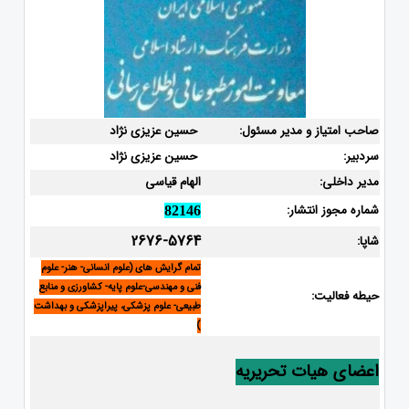
صاحب امتیاز و مدیر مسئول:
حسین عزیزی نژاد
سردبیر:
حسین عزیزی نژاد
مدیر داخلی:
الهام قیاسی
شماره مجوز انتشار:
82146
2676-5764
شاپا:
تمام گرایش های (علوم انسانی- هنر- علوم
فنی و مهندسی-علوم پایه- کشاورزی و منابع
حیطه فعالیت:
طبیعی- علوم پزشکی، پیراپزشکی و بهداشت
)
اعضای هیات تحریریه