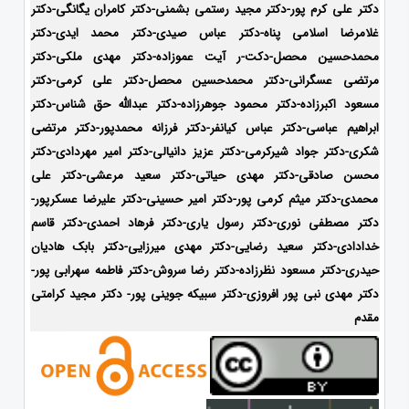
دکتر علی کرم پور-دکتر مجید رستمی بشمنی-
دکتر کامران یگانگی-دکتر
غلامرضا اسلامی پناه-دکتر عباس صیدی-دکتر محمد ایدی-دکتر
محمدحسین محصل-دکت-ر آیت عموزاده-
دکتر مهدی ملکی-دکتر
مرتضی عسگرانی-دکتر محمدحسین محصل-دکتر علی کرمی-دکتر
مسعود اکبرزاده-دکتر محمود جوهرزاده-دکتر عبدالله حق شناس-دکتر
ابراهیم عباسی-دکتر عباس کیانفر-دکتر فرزانه محمدپور-دکتر مرتضی
شکری-دکتر جواد شیرکرمی-دکتر عزیز دانیالی-دکتر امیر مهردادی-دکتر
محسن صادقی-دکتر مهدی حیاتی-دکتر سعید مرعشی-دکتر علی
محمدی-دکتر میثم کرمی پور-دکتر امیر حسینی-دکتر علیرضا عسکرپور-
دکتر مصطفی نوری-دکتر رسول یاری-دکتر فرهاد احمدی-
دکتر قاسم
خدادادی-دکتر سعید رضایی-دکتر مهدی میرزایی-دکتر بابک هادیان
حیدری-
دکتر مسعود نظرزاده-دکتر رضا سروش-دکتر فاطمه سهرابی پور-
دکتر مهدی نبی پور افروزی-دکتر سبیکه جوینی پور- دکتر مجید کرامتی
مقدم