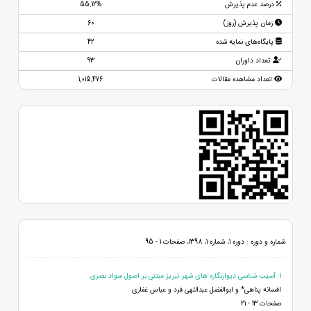
درصد عدم پذیرش
55.12%
زمان پذیرش (روز)
60
پایگاه‌های نمایه شده
42
تعداد داوران
93
تعداد مشاهده مقالات
1,015,476
شماره و دوره : دوره 1، شماره 1، 1398، صفحات 1 - 95
1. آسیب شناسی دیوارنگاره های شهر تبریز مبتنی بر اصول سواد بصری
افسانه پناهی* و ابوالفضل عبداللهی فرد و عباس غفاری
صفحات 13 - 21