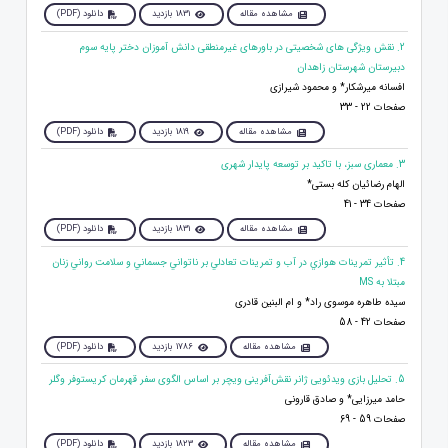
مشاهده مقاله
1831 بازدید
دانلود (PDF)
2. نقش ویژگی های شخصیتی در باورهای غیرمنطقی دانش آموزان دختر پایه سوم
دبیرستان شهرستان زاهدان
افسانه میرشکار* و محمود شیرازی
صفحات 22 - 33
مشاهده مقاله
1819 بازدید
دانلود (PDF)
3. معماری سبز، با تاکید بر توسعه پایدار شهری
الهام رضائیان کله بستی*
صفحات 34 - 41
مشاهده مقاله
1831 بازدید
دانلود (PDF)
4. تأثير تمرينات هوازي در آب و تمرينات تعادلي بر ناتواني جسماني و سلامت رواني زنان
مبتلا به MS
سیده طاهره موسوی راد* و ام البنین قادری
صفحات 42 - 58
مشاهده مقاله
1786 بازدید
دانلود (PDF)
5. تحلیل بازی‌ ویدئویی ژانر نقش‌آفرینی ویچر بر اساس الگوی سفر قهرمان کریستوفر وگلر
حامد میرزایی* و صادق قارونی
صفحات 59 - 69
مشاهده مقاله
1823 بازدید
دانلود (PDF)