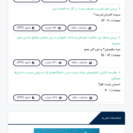
6. بررسی علل تخریب محیط زیست در گذار به اقتصاد سبز
سپیده کامرانی شریف*
صفحات 70 - 83
مشاهده مقاله
1812 بازدید
دانلود (PDF)
7. بررسی رابطه بین خلاقیت هیجانی و عدالت آموزشی در بین معلمان مقطع ابتدایی شهر
بشرویه
مینا عظیمیان* و علی اکبر عجم
صفحات 84 - 95
مشاهده مقاله
1820 بازدید
دانلود (PDF)
8. مقایسه نگرش دانشجویان رشته تربیت بدنی دانشگاه‌های آزاد و دولتی نسبت به شرایط
فرهنگی
احسان راست قلم*
صفحات 1 - 12
مشاهده مقاله
1876 بازدید
دانلود (PDF)
شناسنامه نشریه