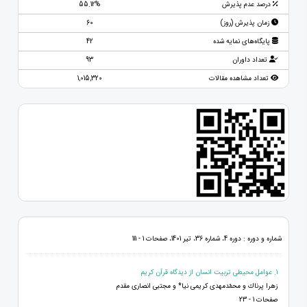
درصد عدم پذیرش
55.12%
زمان پذیرش (روز)
60
پایگاه‌های نمایه شده
42
تعداد داوران
93
تعداد مشاهده مقالات
1,015,320
شماره و دوره : دوره 4، شماره 36، تیر 1401، صفحات 1 - 111
1. عوامل محیطی تربیت انسان از دیدگاه قرآن کریم
زهرا پرناك و محمّدمهدی کریمی نیا* و مجتبی انصاری مقدم
صفحات 1 - 23