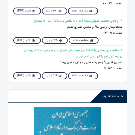
صفحات 67 - 80
مشاهده مقاله
1021 بازدید
دانلود (PDF)
6. واكاوي ماهيّت حقوقي مسأله ارتداد با نگاهی بر دیدگاه آیت الله مصباح
محمّدمهدي كريمي نيا* و مجتبی انصاری مقدم
صفحات 81 - 103
مشاهده مقاله
925 بازدید
دانلود (PDF)
7. مقایسه بهزیستی روانشناختی و سبک های هویتی در نوجوانان تحت سرپرستی
بهزیستی و نوجوانان عادی شهر تهران
نسرین قدیری* و مریم صانعی و مجتبی منصور روستا
صفحات 104 - 111
مشاهده مقاله
969 بازدید
دانلود (PDF)
شناسنامه نشریه