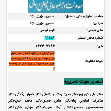
صاحب امتیاز و مدیر مسئول:
حسین عزیزی نژاد
سردبیر:
حسین عزیزی نژاد
مدیر داخلی:
الهام قیاسی
شماره مجوز انتشار:
82146
2676-5764
شاپا:
تمام گرایش های (علوم انسانی- هنر- علوم
فنی و مهندسی-علوم پایه- کشاورزی و منابع
حیطه فعالیت:
طبیعی- علوم پزشکی، پیراپزشکی و بهداشت
)
اعضای هیات تحریریه
دکتر علی کرم پور-دکتر مجید رستمی بشمنی-
دکتر کامران یگانگی-دکتر
غلامرضا اسلامی پناه-دکتر عباس صیدی-دکتر محمد ایدی-دکتر
محمدحسین محصل-دکت-ر آیت عموزاده-
دکتر مهدی ملکی-دکتر