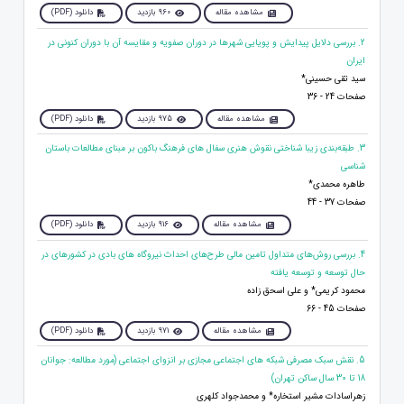
مشاهده مقاله
960 بازدید
دانلود (PDF)
2. بررسی دلایل پیدایش و پویایی شهرها در دوران صفویه و مقایسه آن با دوران کنونی در
ایران
سید تقی حسینی*
صفحات 24 - 36
مشاهده مقاله
975 بازدید
دانلود (PDF)
3. طبقه‌بندی زیبا شناختی نقوش هنری سفال های فرهنگ باکون بر مبنای مطالعات باستان
شناسی
طاهره محمدی*
صفحات 37 - 44
مشاهده مقاله
916 بازدید
دانلود (PDF)
4. بررسی روش‌های متداول تامين مالی طرح‌های احداث نيروگاه های بادی در کشورهای در
حال توسعه و توسعه یافته
محمود کریمی* و علی اسحق زاده
صفحات 45 - 66
مشاهده مقاله
971 بازدید
دانلود (PDF)
5. نقش سبک مصرفی شبکه های اجتماعی مجازی بر انزوای اجتماعی (مورد مطالعه: جوانان
18 تا 30 سال ساکن تهران)
زهراسادات مشیر استخاره* و محمدجواد کلهری