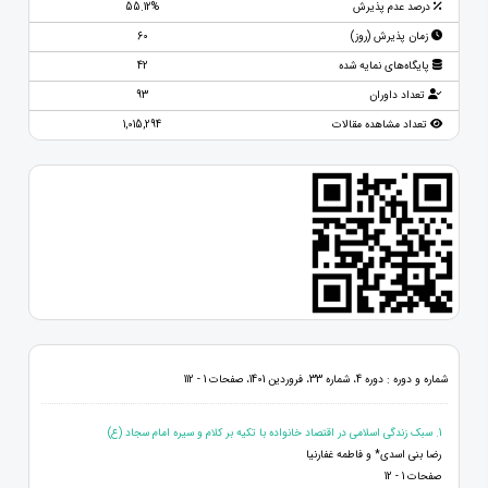
درصد عدم پذیرش
55.12%
زمان پذیرش (روز)
60
پایگاه‌های نمایه شده
42
تعداد داوران
93
تعداد مشاهده مقالات
1,015,294
شماره و دوره : دوره 4، شماره 33، فروردین 1401، صفحات 1 - 112
1. سبک زندگی اسلامی در اقتصاد خانواده با تکیه بر کلام و سیره امام سجاد (ع)
رضا بنی اسدی* و فاطمه غفارنیا
صفحات 1 - 12