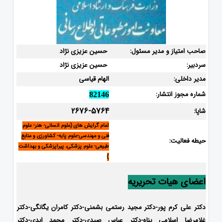
صاحب امتیاز و مدیر مسئول:
حسین عزیزی نژاد
سردبیر:
حسین عزیزی نژاد
مدیر داخلی:
الهام قیاسی
شماره مجوز انتشار:
82146
2676-5764
شاپا:
تمام گرایش های (علوم انسانی- هنر- علوم
فنی و مهندسی-علوم پایه- کشاورزی و منابع
حیطه فعالیت:
طبیعی- علوم پزشکی، پیراپزشکی و بهداشت
)
اعضای هیات تحریریه
دکتر علی کرم پور-دکتر مجید رستمی بشمنی-
دکتر کامران یگانگی-دکتر
غلامرضا اسلامی پناه-دکتر عباس صیدی-دکتر محمد ایدی-دکتر