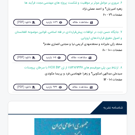
6. مروری بر عوامل موثر بر موفقیت و شکست پروژه های مهندسی مجدد فرآیند ها
زهره امیریان* و احمد مصلی نژاد
صفحات 79 - 60
مشاهده مقاله
1029 بازدید
دانلود (PDF)
7. جایگاه حسن نیّت در توافقات پیش‌قراردادی در فقه اسلامی، قوانین موضوعه‌ افغانستان
و اصول حقوق قراردادهای اروپایی
محمّد زکی علیزاده و محمّدمهدی کریمی نیا و مجتبی انصاری مقدم*
صفحات 100 - 80
مشاهده مقاله
1011 بازدید
دانلود (PDF)
8. ارتباط بین پلی مورفیسم های rs138213197 از ژن HOX B13 با سرطان پروستات
سیدعلی عبدالهی اسکویی* و زهرا طهماسبی فرد و پریسا مکوندی
صفحات 101 - 112
مشاهده مقاله
932 بازدید
دانلود (PDF)
شناسنامه نشریه