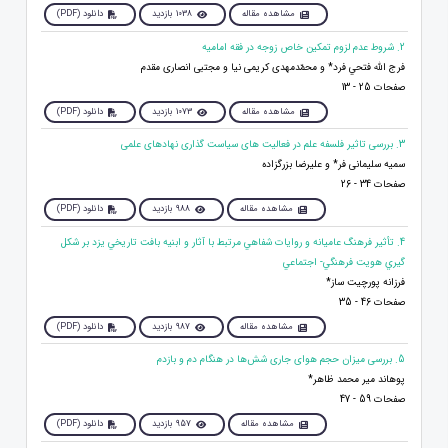
مشاهده مقاله
1038 بازدید
دانلود (PDF)
2. شروط عدم لزوم تمکین خاص زوجه در فقه امامیه
فرج الله فتحي فرد* و محمّدمهدی کریمی نیا و مجتبی انصاری مقدم
صفحات 25 - 13
مشاهده مقاله
1073 بازدید
دانلود (PDF)
3. بررسی تاثیر فلسفه علم در فعالیت های سیاست گذاری نهادهای علمی
سمیه سلیمانی فر* و علیرضا بزرگزاده
صفحات 34 - 26
مشاهده مقاله
988 بازدید
دانلود (PDF)
4. تأثير فرهنگ عاميانه و روايات شفاهي مرتبط با آثار و ابنيه بافت تاريخي يزد بر شکل
گيري هويت فرهنگي- اجتماعي
فرزانه پورچيت ساز*
صفحات 46 - 35
مشاهده مقاله
987 بازدید
دانلود (PDF)
5. بررسی میزان حجم هوای جاری شش‌ها در هنگام دم و بازدم
پوهاند میر محمد ظاهر*
صفحات 59 - 47
مشاهده مقاله
957 بازدید
دانلود (PDF)