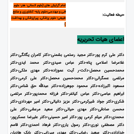
تمام گرایش های (علوم انسانی- هنر- علوم
فنی و مهندسی-علوم پایه- کشاورزی و منابع
حیطه فعالیت:
طبیعی- علوم پزشکی، پیراپزشکی و بهداشت
)
اعضای هیات تحریریه
دکتر علی کرم پور-دکتر مجید رستمی بشمنی-
دکتر کامران یگانگی-دکتر
غلامرضا اسلامی پناه-دکتر عباس صیدی-دکتر محمد ایدی-دکتر
محمدحسین محصل-دکت-ر آیت عموزاده-
دکتر مهدی ملکی-دکتر
مرتضی عسگرانی-دکتر محمدحسین محصل-دکتر علی کرمی-دکتر
مسعود اکبرزاده-دکتر محمود جوهرزاده-دکتر عبدالله حق شناس-دکتر
ابراهیم عباسی-دکتر عباس کیانفر-دکتر فرزانه محمدپور-دکتر مرتضی
شکری-دکتر جواد شیرکرمی-دکتر عزیز دانیالی-دکتر امیر مهردادی-دکتر
محسن صادقی-دکتر مهدی حیاتی-دکتر سعید مرعشی-دکتر علی
محمدی-دکتر میثم کرمی پور-دکتر امیر حسینی-دکتر علیرضا عسکرپور-
دکتر مصطفی نوری-دکتر رسول یاری-دکتر فرهاد احمدی-
دکتر قاسم
خدادادی-دکتر سعید رضایی-دکتر مهدی میرزایی-دکتر بابک هادیان