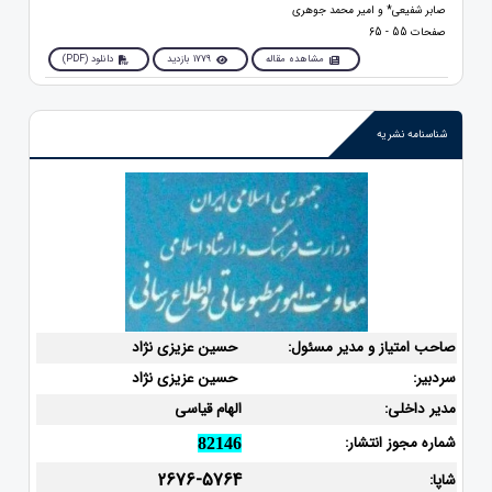
صابر شفیعی* و امیر محمد جوهری
صفحات 55 - 65
مشاهده مقاله
1779 بازدید
دانلود (PDF)
شناسنامه نشریه
صاحب امتیاز و مدیر مسئول:
حسین عزیزی نژاد
سردبیر:
حسین عزیزی نژاد
مدیر داخلی:
الهام قیاسی
شماره مجوز انتشار:
82146
2676-5764
شاپا: