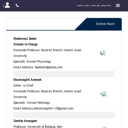
مجله پژوهش های معاصر در علوم و تحقیقات
Editoral Board
Khatamsaz Saeed
Director-in-Charge
Associate Professor, Kazerun Branch, Islamic Azad
University
Specialty: Animal Physiology
Email Address:
Saeed1617@yahoo.com
Khoshvaghti Ameneh
Editor- in-Chief
Associate Professor, Kazerun Branch, Islamic Azad
University
Specialty: Clinical Pathology
Email Address:akhoshvaghti2004@gmail.com
Gentile Arcangelo
Professor, University of Bologna, Italy