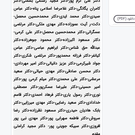
دکتر علی کرم پور-دکتر مجید رستمی بشمنی-
دکتر
کامران یگانگی-دکتر غلامرضا اسلامی پناه-دکتر عباس
صیدی-دکتر محمد ایدی-دکتر محمدحسین محصل-
دانلود (PDF)
دکت-ر آیت عموزاده-
دکتر مهدی ملکی-دکتر مرتضی
عسگرانی-دکتر محمدحسین محصل-دکتر علی کرمی-
دکتر مسعود اکبرزاده-دکتر محمود جوهرزاده-دکتر
عبدالله حق شناس-دکتر ابراهیم عباسی-دکتر عباس
کیانفر-دکتر فرزانه محمدپور-دکتر مرتضی شکری-دکتر
جواد شیرکرمی-دکتر عزیز دانیالی-دکتر امیر مهردادی-
دکتر محسن صادقی-دکتر مهدی حیاتی-دکتر سعید
مرعشی-دکتر علی محمدی-دکتر میثم کرمی پور-دکتر
امیر حسینی-دکتر علیرضا عسکرپور-دکتر مصطفی
نوری-دکتر رسول یاری-دکتر فرهاد احمدی-
دکتر قاسم
خدادادی-دکتر سعید رضایی-دکتر مهدی میرزایی-دکتر
بابک هادیان حیدری-
دکتر مسعود نظرزاده-دکتر رضا
سروش-دکتر فاطمه سهرابی پور-دکتر مهدی نبی پور
افروزی-دکتر سبیکه جوینی پور- دکتر مجید کرامتی
مقدم