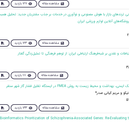
مشاهده مقاله
127 بازدید
‌بینی ترندهای بازار با هوش مصنوعی و نوآوری در خدمات بر جذب مشتریان جدید: تحلیل همب
روشگاه‌های آنلاین لوازم ورزشی ایران
مشاهده مقاله
123 بازدید
مشاهده مقاله
111 بازدید
یکو و مریم کیانی صدر*
مشاهده مقاله
133 بازدید
ive Bioinformatics Prioritization of Schizophrenia-Associated Genes: Re-Evaluating 