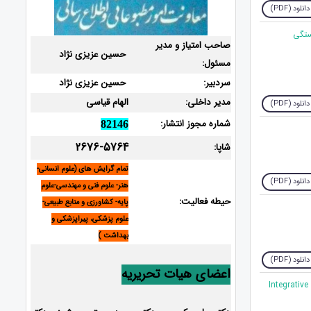
دانلود (PDF)
ستگی
صاحب امتیاز و مدیر
حسین عزیزی نژاد
مسئول:
سردبیر:
حسین عزیزی نژاد
مدیر داخلی:
الهام قیاسی
دانلود (PDF)
شماره مجوز انتشار:
82146
2676-5764
شاپا:
تمام گرایش های (علوم انسانی-
دانلود (PDF)
هنر- علوم فنی و مهندسی-علوم
حیطه فعالیت:
پایه- کشاورزی و منابع طبیعی-
علوم پزشکی، پیراپزشکی و
بهداشت )
دانلود (PDF)
اعضای هیات تحریریه
5. Integrat