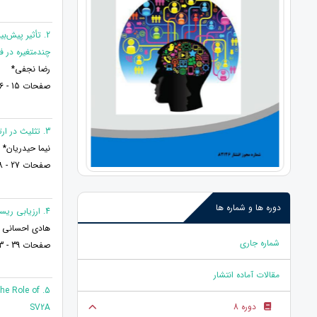
2. تأثیر پیش
چندمتغیره در ف
رضا نجفی*
صفحات 15 - 26
3. تثلیث در ارتباطات و نقدی بر شبه‌فرهنگ ارتباطی ایران: از توهم فرهنگی تا تمثیل‌زدگی گفتار
نیما حیدریان*
صفحات 27 - 38
دوره ها و شماره ها
4. ارزیابی ریسک ایمنی، بهداشت و محیط زیست به روش FMEA در ایستگاه تقلیل فشار گاز شهر سنقر
هادی احسانی ن
شماره جاری
صفحات 39 - 53
مقالات آماده انتشار
the Role of
دوره 8
SV2A