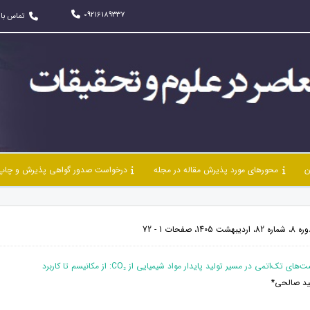
09216189337
تماس با 
ن
محورهای مورد پذیرش مقاله در مجله
درخواست صدور گواهی پذیرش و چاپ 
صفحات 1 - 72
د صالحی*