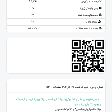
درصد عدم پذیرش
55.12%
زمان پذیرش (روز)
60
پایگاه‌های نمایه شده
42
تعداد داوران
93
تعداد مشاهده مقالات
1,020,820
شماره و دوره : دوره 7، شماره 77، آذر 1404، صفحات 1 - 153
1. فناوری‌های نوین مالی و تنظیم‌گری در بانکداری اسلامی: واکاوی چالش‌ها و ارائه یک
چارچوب نظارتی پیشنهادی
میلاد شاهواروقی فراهانی* و غلامرضا محمودی