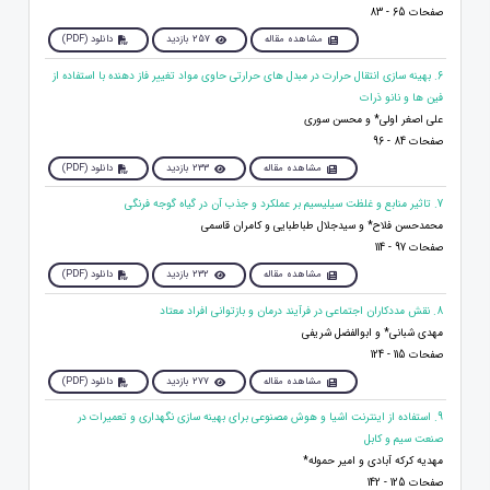
صفحات 65 - 83
مشاهده مقاله
257 بازدید
دانلود (PDF)
6. بهینه سازی انتقال حرارت در مبدل های حرارتی حاوی مواد تغییر فاز دهنده با استفاده از
فین ها و نانو ذرات
علی اصغر اولی* و محسن سوری
صفحات 84 - 96
مشاهده مقاله
233 بازدید
دانلود (PDF)
7. تاثیر منابع و غلظت سیلیسیم بر عملکرد و جذب آن در گیاه گوجه فرنگی
محمدحسن فلاح* و سیدجلال طباطبایی و کامران قاسمی
صفحات 97 - 114
مشاهده مقاله
232 بازدید
دانلود (PDF)
8. نقش مددکاران اجتماعی در فرآیند درمان و بازتوانی افراد معتاد
مهدی شبانی* و ابوالفضل شریفی
صفحات 115 - 124
مشاهده مقاله
277 بازدید
دانلود (PDF)
9. استفاده از اینترنت اشیا و هوش مصنوعی برای بهینه سازی نگهداری و تعمیرات در
صنعت سیم و کابل
مهدیه کرکه آبادی و امیر حموله*
صفحات 125 - 142