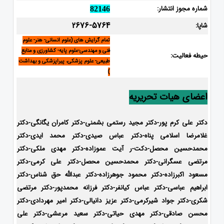
شماره مجوز انتشار:
82146
2676-5764
شاپا:
تمام گرایش های (علوم انسانی- هنر- علوم
فنی و مهندسی-علوم پایه- کشاورزی و منابع
حیطه فعالیت:
طبیعی- علوم پزشکی، پیراپزشکی و بهداشت
)
اعضای هیات تحریریه
دکتر علی کرم پور-دکتر مجید رستمی بشمنی-
دکتر کامران یگانگی-دکتر
غلامرضا اسلامی پناه-دکتر عباس صیدی-دکتر محمد ایدی-دکتر
محمدحسین محصل-دکت-ر آیت عموزاده-
دکتر مهدی ملکی-دکتر
مرتضی عسگرانی-دکتر محمدحسین محصل-دکتر علی کرمی-دکتر
مسعود اکبرزاده-دکتر محمود جوهرزاده-دکتر عبدالله حق شناس-دکتر
ابراهیم عباسی-دکتر عباس کیانفر-دکتر فرزانه محمدپور-دکتر مرتضی
شکری-دکتر جواد شیرکرمی-دکتر عزیز دانیالی-دکتر امیر مهردادی-دکتر
محسن صادقی-دکتر مهدی حیاتی-دکتر سعید مرعشی-دکتر علی