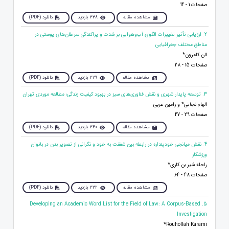
صفحات 1 - 14
مشاهده مقاله
238 بازدید
دانلود (PDF)
2. ارزیابی تأثیر تغییرات الگوی آب‌وهوایی بر شدت و پراکندگی سرطان‌های پوستی در
مناطق مختلف جغرافیایی
الن کامرون*
صفحات 15 - 28
مشاهده مقاله
229 بازدید
دانلود (PDF)
3. توسعه پایدار شهری و نقش فناوری‌های سبز در بهبود کیفیت زندگی؛ مطالعه موردی تهران
الهام نجاتی* و رامین عربی
صفحات 29 - 47
مشاهده مقاله
240 بازدید
دانلود (PDF)
4. نقش میانجی خودپنداره در رابطه بین شفقت به خود و نگرانی از تصویر بدن در بانوان
ورزشکار
راحله شیرین کاری*
صفحات 48 - 64
مشاهده مقاله
232 بازدید
دانلود (PDF)
5. Developing an Academic Word List for the Field of Law: A Corpus-Based
Investigation
Rouhollah Karami*