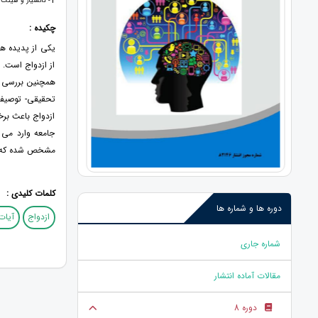
1
- دانشیار و هیئت 
چکیده :
یکی از پدیده ه
از ازدواج است.
همچنین بررسی ر
تحقیقی- توصیفی 
ازدواج باعث برخ
جامعه وارد می 
مشخص شده که هر
کلمات کلیدی :
دوره ها و شماره ها
ازدواج
آیات
شماره جاری
مقالات آماده انتشار
دوره 8