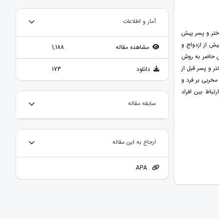
آمار و اطلاعات
ختر و پسر پیش
ش از ازدواج و
مشاهده مقاله
1,188
ش حاضر به روش
ر و پسر قبل از
دانلود
173
مخربی بر فرد و
باط بین افراد
سابقه مقاله
ارجاع به این مقاله
APA