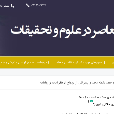
09216189337
تماس با 
ن
محورهای مورد پذیرش مقاله در مجله
درخواست صدور گواهی پذیرش و چاپ 
حصر رابطه دختر و پسر قبل از ازدواج از نظر آیات و روایات
1
 جلائی نوبری*