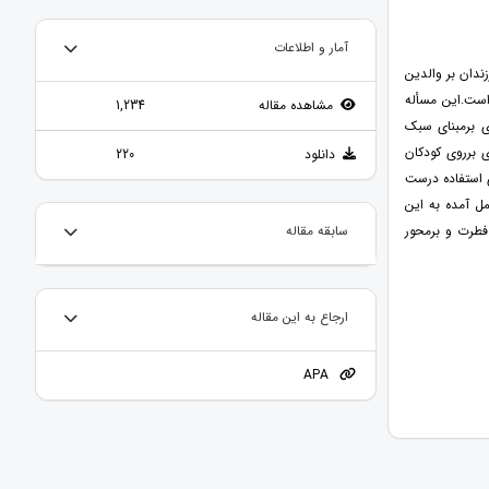
آمار و اطلاعات
ندان بر والدین
است.این مسأله
مشاهده مقاله
1,234
ی برمبنای سبک
ی برروی کودکان
دانلود
220
ی استفاده درست
ل آمده به این
فطرت و برمحور
سابقه مقاله
ارجاع به این مقاله
APA