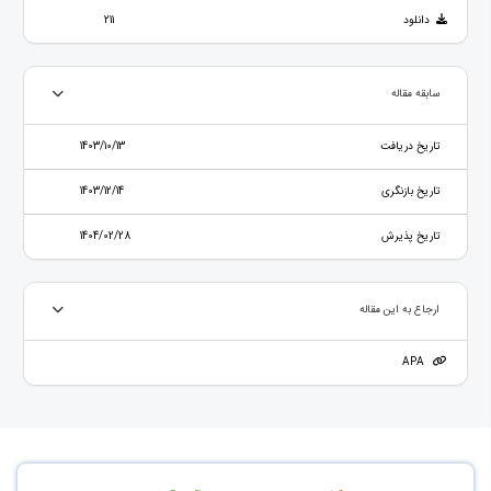
دانلود
211
سابقه مقاله
تاریخ دریافت
1403/10/13
تاریخ بازنگری
1403/12/14
تاریخ پذیرش
1404/02/28
ارجاع به این مقاله
APA