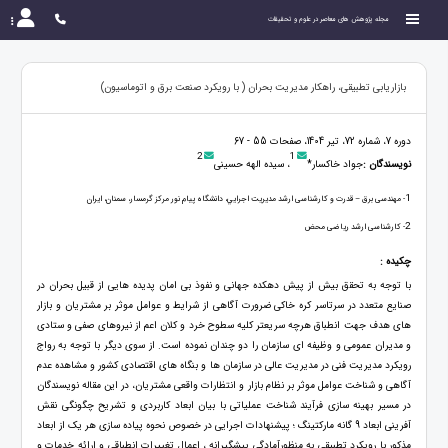
مجله پژوهش های معاصر در علوم و تحقیقات
بازاریابی تطبیقی، راهکار مدیریت بحران ( با رویکرد صنعت برق و اتوماسیون)
دوره 7، شماره 72، تیر 1404، صفحات 55 - 67
2
1
نویسندگان :
جواد خاکسار*
، سیده الهه حسینی
1
- مهندسی برق – قدرت و کارشناسی ارشد مديريت اجرايي، دانشگاه پیام نور مرکز گرمسار، سمنان، ایران
2
- كارشناسی ارشد ریاضی محض
چکیده :
با توجه به تحقق بیش از پیش دهکده جهانی و نفوذ بی امان پدیده هایی از قبیل بحران در
صنایع متعدد در سرتاسر کره خاکی ضرورت آگاهی از شرایط و عوامل موثر بر مشتریان و بازار
های هدف جهت انطباق هرچه سریعتر کلیه سطوح خرد و کلان اعم از نیروهای صفی و ستادی
و مدیران عمومی و وظیفه ای سازمان را دو چندان نموده است. از سوی دیگر با توجه به رواج
رویکرد مدیریت فنی در مدیریت عالی در سازمان ها و بنگاه های اقتصادی کشور و مشاهده عدم
آگاهی و شناخت عوامل موثر بر نظام بازار و انتظارات واقعی مشتریان، در این مقاله نویسندگان
در مسیر بهینه سازی فرآیند شناخت عملیاتی با بیان ابعاد کاربردی و تشریح چگونگی نقش
آفرینی ابعاد 9 گانه مارکتینگ ؛ پیشنهادات اجرایی در خصوص نحوه پیاده سازی هر یک از ابعاد
مذکور با رویکرد تطبیقی به منظورآمادگی پیشگیرانه ، اعمال تغییرات انطباقی و ارائه خدمات و