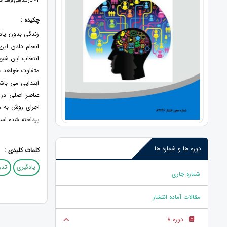
1
- کارشناسی ارشد م
چکیده :
زندگی بدون یاد
انجام دادن این
انتخاب این شیوه
متفاوت خواهد ب
ابتدایی می باشد
عناصر اصلی در
اجرای روش به م
پرداخته شده اس
دوره ها و شماره ها
کلمات کلیدی :
یادگیری
تد
شماره جاری
مقالات آماده انتشار
دوره 8