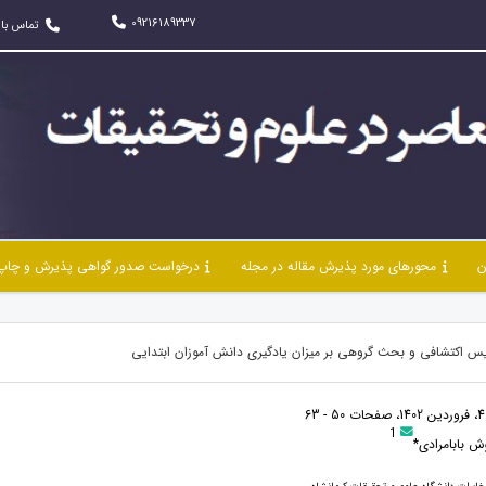
09216189337
تماس با 
ن
محورهای مورد پذیرش مقاله در مجله
درخواست صدور گواهی پذیرش و چاپ 
س اکتشافی و بحث گروهی بر میزان یادگیری دانش آموزان ابتدایی
1
وش بابامرادی*