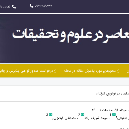
09216189337
تماس با 
ن
محورهای مورد پذیرش مقاله در مجله
درخواست صدور گواهی پذیرش و چاپ 
رس در نوآوری کارکنان
3
2
1
 شفیعی*
، میلاد شریف زاده
، مصطفی قیصوری