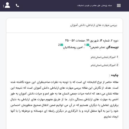
مجله پژوهش های معاصر در علوم و تحقیقات
بررسی مهارت های ارتباطی دانش آموزان
دوره 2، شماره 14، شهریور 99، صفحات 52 - 45
2
1
نویسندگان :
صابر شفیعی*
، امین رومشکانیان
1
- آموزگار ابتدایی استان ایلام
2
- آموزگار ابتدایی استان ایلام
چکیده :
مقاله حاضر از نوع کتابخانه ای است که با توجه به نظرات صاحبنظران این حوزه نگاشته شده
است. هدف از نگارش این مقاله بررسی مهارت های ارتباطی دانش آموزان است که نتیجه این
مقاله نشان می دهد که ادامه حیات جمعی انسان ها به طور اعم و حیات دانش آموزان به طور
اخص به مهارت های ارتباطی بستگی دارد. ما از طریق مفهوم مهارت های ارتباطی به دنبال
برقراری تعاملی با دیگران هستیم که در آن می توانیم ضمن انتقال صحیح منظورمان احساس
خود را نیز به آنها منتقل کرده و با اثرگذاری در دیگران رابطه ای دوستانه و دوطرفه را با آنها
ایجاد نماییم.