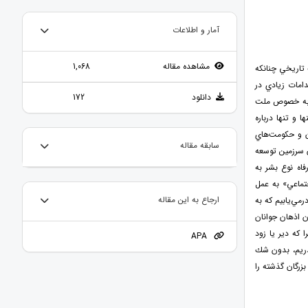
آمار و اطلاعات
مشاهده مقاله
1,068
ك تاريخي چنانكه
دامات زيادي در
دانلود
172
و به خصوص ملت
 و تنها درباره
ان و حكومت‌هاي
سابقه مقاله
 سرزمين توسعه
فاه نوع بشر به
جتماعي» به عمل
رمي‌يابيم كه به
ارجاع به این مقاله
ن اذهان جوانان
 كه دير يا زود
APA
گذريم، بدون شك
زرگان گذشته را