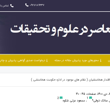
09216189337
تماس با 
ن
محورهای مورد پذیرش مقاله در مجله
درخواست صدور گواهی پذیرش و چاپ 
قتدار هخامنشیان ( نظام های موجود در اداره حکومت هخامنشی )
2
1
 سالک ذوقی*
، مسعود عزتی شکوه