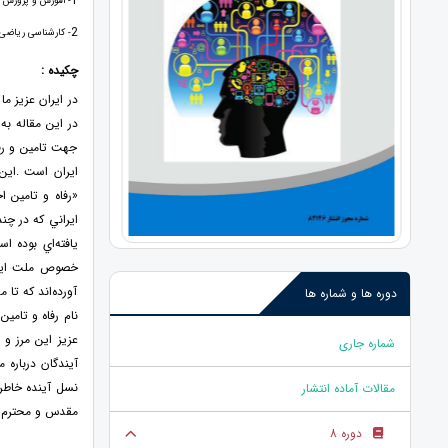
1
- اموزش و پرورش
2
- کارشناسی ریاضی
چکیده :
در ايران عزيز ما
در اين مقاله به
جهت تامين و رف
ایران است .اين 
«رفاه و تامين ا
ايراني كه در چ
يافته‌اي بوده ا
خصوص ملت ايران 
آورده‌اند كه تا 
دوره ها و شماره ها
نام رفاه و تامي
عزيز اين مرز و 
شماره جاری
آيندگان درباره 
نسل آينده خاطره
مقالات آماده انتشار
مقدس و محترم شم
دوره 8