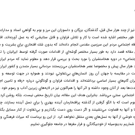
 نيز از چند هزار سال قبل، گذشتگان، بزرگان و دلسوزان اين مرز و بوم به گواهي اسناد و مدار
 طور مختصر اشاره شده است با كار و تلاش فراوان و قابل ستايشي كه به عمل آورده‌اند، اق
اه اجتماعي مردم اين سرزمين مقدس انجام داده‌اند كه بدون شك افتخاري براي بشريت 
مقاله قصد دارد به طور بسيار مختصر گوشه‌اي از اقدامات صورت گرفته توسط ايرانيان را تنها
جتماعي» در دوره هخامنشيان را مورد بحث و بررسي قرار دهد و معلوم نمايد كه مردم اير
ند هزار سال پيش و مخصوصا عصر هخامنشيان مي‌زيستند مردماني بسيار متمدن و كشور ايران
ست در مقايسه با جهان آن روز. انسان‌هاي بي‌تفاوتي نبودند و همواره در جهت توسعه و ر
گام‌هاي بسيار اساسي برداشته‌اند و اقدامات فراوان و گوناگوني درباره «رفاه و تامين ا
مدت‌ها بعد از آنان وجود داشته و اثر آنها را هم‌اكنون نيز در لايه‌هاي زيرين آداب و رسوم خود د
ن اجتماعي سنتي مي‌باشد. بنابراين هدف اين مقاله، بيان تاريخ محض نيست، بلكه روشن كرد
بوم است كه با الگو گرفتن از گذشته پرافتخارمان آينده بهتري را براي نسل آينده بسازند، چرا
ما و آنها به قضاوت مي‌نشينند و اگر دست روي دست بگذاريم و بي‌تفاوت از كنار مسايل ب
 خوشي از آنها به نسل‌هاي بعدي منتقل نخواهد كرد. از اين رو برماست كه ميراث فرهنگي و ب
اريم بدينوسيله از خودبيگانگي و فرار مغزها در جامعه جلوگيري نماييم.