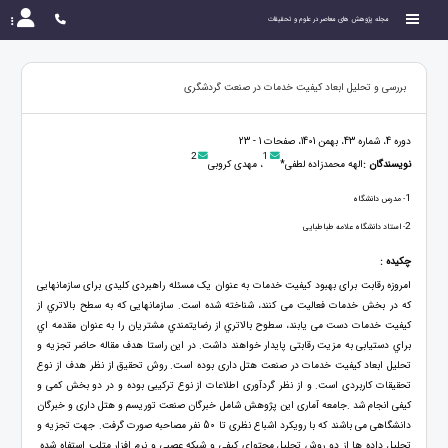
مجله پژوهش های معاصر در علوم و تحقیقات
بررسی و تحلیل ابعاد کیفیت خدمات در صنعت گردشگری
دوره 4، شماره 43، بهمن 1401، صفحات 1 - 23
2
1
نویسندگان :
الهه محمدزاده لطفی*
، مهدی کروبی
1
- مدرس دانشگاه
2
- استاد دانشگاه علامه طباطبایی
چکیده :
امروزه رقابت برای بهبود کیفیت خدمات به عنوان یک مسئله راهبردی کلیدی برای سازمانهایی
که در بخش خدمات فعالیت می کنند، شناخته شده است. سازمانهایی که به سطح بالاتري از
کیفیت خدمات دست می یابند، سطوح بالاتري از رضایتمندي مشتریان را به عنوان مقدمه اي
براي دستیابی به مزیت رقابتی پایدار خواهند داشت. در این راستا هدف مقاله حاضر تجزیه و
تحلیل ابعاد کیفیت خدمات در صنعت هتل داری بوده است. روش تحقیق از نظر هدف از نوع
تحقیقات کاربردی است. و از نظر گردآوری اطلاعات از نوع ترکیبی بوده و در دو بخش کمی و
کیفی انجام شد .جامعه آماری این پژوهش شامل خبرگان صنعت توریسم و هتل داری و خبرگان
دانشگاهی می باشند که با رویکرد اشباع نظری تا 50 نفر مصاحبه صورت گرفت. جهت تجزیه و
تحلیل داده ها از دو روش تحلیل محتوای کیفی و شبکه عصبی و نرم افزار متلب استفاه شده.