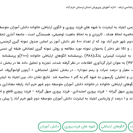
رشناسی ارشد ، اداره آموزش وپرورش استان لرستان خرم آباد
 اعتیاد به اینترنت با شیوه های فرزند پروری و الگوی ارتباطی خانواده دانش آموزان متوس
 حاضربه لحاظ هدف ، کاربردی و به لحاظ ماهیت توصیفی- همبستگی است ، جامعه آماری تح
نفر(151 نفر پسر ، و 151 نفر دختر ) به‌عنوان نمونه مورد مطالعه و روش نمونه گیری تصادفی طبقه ای 
پرسشنامه اعتیاد به اینترنت کیمبرلی یانگ(1988) ،پرسشنا
پروری بامریند(1973) به عنوان ابزار گردآوری اطلاعات در نظر گرفته شدند، تجزيه و تحليل داده ها در ب
اف معیار و درصد نمرات و رسم نمودار» ، در بخش تحلیل استنباطی « آزمون کولموگروف ا
و تحلیلی رگرسیون به شیوه گام به گام » محاسبه شد. نتایج نشان داد، بین اعتیاد به اینتر
لگوهای ارتباطی خانواده در خانواده دانش آموزان متوسطه دوم شهر خرم آباد رابطه معناداری وج
روری سهل گیرانه – فرزند پروری استبدادی - فرزند پروری سهل گیرانه – فرزند پروری قاطع و 
 خرم آباد را پیش بینی نمودند.
نت
الگوهای ارتباطی
شیوه های فرزندپروری
دانش آموزان