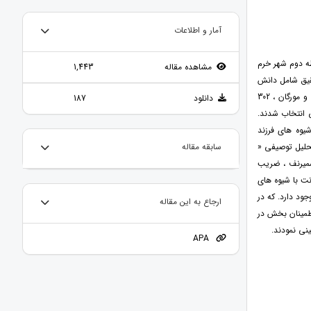
آمار و اطلاعات
طه دوم شهر خرم
مشاهده مقاله
1,443
قیق شامل دانش
آموزان متوسطه دوم شهر خرم آباد بود که از تعداد 800 نفر دانش آموز ،بر اساس جدول نمونه گیری کرجسی و مورگان ، 302
دانلود
187
نسبی انتخاب شدند.
مه الگوهای ارتباطی خانواده (2000)و پرسشنامه شیوه های فرزند
خش تحلیل توصیفی «
سابقه مقاله
سمیرنف ، ضریب
نت با شیوه های
ود دارد. که در
ارجاع به این مقاله
اطمینان بخش در
APA