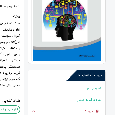
1
- مشاورمدرسه ، کا
چکیده :
هدف تحقیق بررسی
آباد بود.تحقیق
میانگین ، انحر
همبستگی پیرسون 
فرزند پروری و ا
دوره ها و شماره ها
گام سوم فرزند پ
تحلیل باقی ماندند و 1 درصد از واریانس اعتیاد به اینترنت دانش آموزان متوسطه دوم شهر
شماره جاری
مقالات آماده انتشار
کلمات کلیدی :
اعتیاد به اینتر
دوره 8