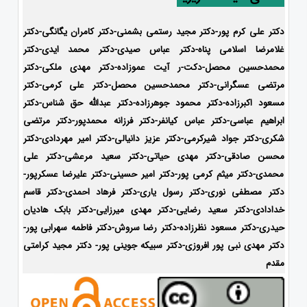
دکتر علی کرم پور-دکتر مجید رستمی بشمنی-
دکتر کامران یگانگی-دکتر
غلامرضا اسلامی پناه-دکتر عباس صیدی-دکتر محمد ایدی-دکتر
محمدحسین محصل-دکت-ر آیت عموزاده-
دکتر مهدی ملکی-دکتر
مرتضی عسگرانی-دکتر محمدحسین محصل-دکتر علی کرمی-دکتر
مسعود اکبرزاده-دکتر محمود جوهرزاده-دکتر عبدالله حق شناس-دکتر
ابراهیم عباسی-دکتر عباس کیانفر-دکتر فرزانه محمدپور-دکتر مرتضی
شکری-دکتر جواد شیرکرمی-دکتر عزیز دانیالی-دکتر امیر مهردادی-دکتر
محسن صادقی-دکتر مهدی حیاتی-دکتر سعید مرعشی-دکتر علی
محمدی-دکتر میثم کرمی پور-دکتر امیر حسینی-دکتر علیرضا عسکرپور-
دکتر مصطفی نوری-دکتر رسول یاری-دکتر فرهاد احمدی-
دکتر قاسم
خدادادی-دکتر سعید رضایی-دکتر مهدی میرزایی-دکتر بابک هادیان
حیدری-
دکتر مسعود نظرزاده-دکتر رضا سروش-دکتر فاطمه سهرابی پور-
دکتر مهدی نبی پور افروزی-دکتر سبیکه جوینی پور- دکتر مجید کرامتی
مقدم