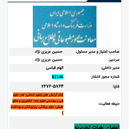
صاحب امتیاز و مدیر مسئول:
حسین عزیزی نژاد
سردبیر:
حسین عزیزی نژاد
مدیر داخلی:
الهام قیاسی
شماره مجوز انتشار:
82146
2676-5764
شاپا:
تمام گرایش های (علوم انسانی- هنر- علوم
فنی و مهندسی-علوم پایه- کشاورزی و منابع
حیطه فعالیت:
طبیعی- علوم پزشکی، پیراپزشکی و بهداشت
)
اعضای هیات تحریریه