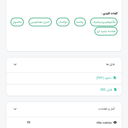
کلمات کلیدی :
مگنتوهیدرودینامیک
پلاسما
توکامک
کنترل مغناطیسی
ماکسول
هندسه چنبره ای
فایل ها
دانلود (PDF)
فایل XML
آمار و اطلاعات
مشاهده مقاله
412