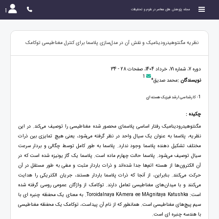
مجله پژوهش های معاصر در علوم و تحقیقات
نظریه مگنتوهیدرودینامیک و نقش آن در مدل‌سازی پلاسما برای کنترل مغناطیسی توکامک
دوره 7، شماره 71، خرداد 1404، صفحات 28 - 34
1
نویسندگان :
محمد صدیق*
1
- کارشناسی ارشد فیزیک هسته ای
چکیده :
مگنتوهیدرودینامیک رفتار اساسی پلاسمای محصور شده مغناطیسی را توصیف می‌کند. در این
نظریه، پلاسما به عنوان یک سیال واحد در نظر گرفته می‌شود، یعنی هیچ تمایزی بین ذرات
مختلف تشکیل دهنده پلاسما وجود ندارد. پلاسما به طور کامل توسط چگالی و بردار سرعت
سیال توصیف می‌شود. پلاسما حالت چهارم ماده است. پلاسما یک گاز یونیزه شده است که در
آن الکترون‌ها از هسته اتم‌ها جدا شده‌اند و ذرات باردار مثبت و منفی به طور مستقل در آن
حرکت می‌کنند. بنابراین، از آنجا که ذرات پلاسما باردار هستند، جریان الکتریکی را هدایت
می‌کنند و با میدان‌های مغناطیسی تعامل دارند. توکامک از واژگان عمومی روسی گرفته شده
است: Toroidalnaya KAmera ee MAgnitaya Katushka. به معنای یک محفظه چنبره ای با
سیم پیچ‌های مغناطیسی است. همانطور که از نام آن پیداست، توکامک یک محفظه مغناطیسی
با هندسه چنبره ای است.