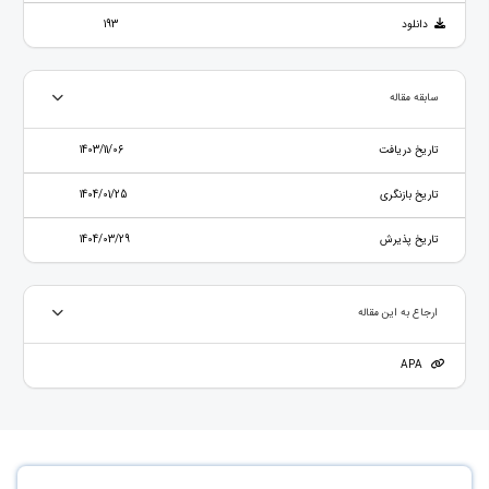
دانلود
193
سابقه مقاله
تاریخ دریافت
1403/11/06
تاریخ بازنگری
1404/01/25
تاریخ پذیرش
1404/03/29
ارجاع به این مقاله
APA