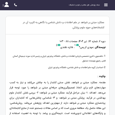
مجله پژوهش های معاصر در علوم و تحقیقات
عملكرد مبتنی بر شواهد در علم اطلاعات و دانش شناسی با نگاهی به کاربرد آن در
کتابخانه‌های حوزه علوم پزشکی
دوره 7، شماره 72، تیر 1404، صفحات 88 - 103
2
1
نویسندگان :
مهدی کریمی*
، فائزه دلقندی
1
- دانشجوی دکتری تخصصی بازیابی اطلاعات و دانش، دانشگاه پیام نور، ایران و رئیس اداره موزه دیجیتال آستان
قدس رضوی نویسنده مسئول
2
- استادیار گروه علم اطلاعات و دانش شناسی، دانشگاه پیام نور، ایران
چکیده :
مقدمه: عملکرد مبتنی بر شواهد، نقش سنتی کتابدار را به چالش می‌کشد و نیاز به کسب
مهارت‌های لازم برای اتخاذ تصمیم‌گیری‌های حرفه‌ای مبتنی بر شواهد را مورد توجه قرار
می‌دهد. اهداف: 1- بیان مراحل فرآیند عملکرد مبتنی بر شواهد؛ 2- بررسی نقش کتابدار علوم
بهداشتی در فرآیند پزشکی مبتنی بر شواهد؛ و 3- شناسایی چالش‌هایی که کتابداران برای
پیاده‌سازی عملکرد مبتنی بر شواهد دارند از مهم‌ترین اهداف پژوهش می‌باشد. روش‌شناسی:
این مقاله حاصل یک مطالعه مروری است که بر اساس مقالات جستجو شده از منابع کتابخانه‌ای
و پایگاه‌های اطلاعاتی تدوین‌شده است. نتیجه‌گیری و پیامد: با توجه به اهمیت استفاده از