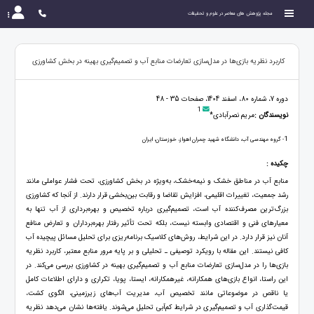
مجله پژوهش های معاصر در علوم و تحقیقات
کاربرد نظریه بازی‌ها در مدل‌سازی تعارضات منابع آب و تصمیم‌گیری بهینه در بخش کشاورزی
دوره 7، شماره 80، اسفند 1404، صفحات 35 - 48
1
نویسندگان :
مریم نصرآبادی*
1
- گروه مهندسی آب، دانشگاه شهید چمران اهواز، خوزستان، ایران
چکیده :
منابع آب در مناطق خشک و نیمه‌خشک، به‌ویژه در بخش کشاورزی، تحت فشار عواملی مانند
رشد جمعیت، تغییرات اقلیمی، افزایش تقاضا و رقابت بین‌بخشی قرار دارند. از آنجا که کشاورزی
بزرگ‌ترین مصرف‌کننده آب است، تصمیم‌گیری درباره تخصیص و بهره‌برداری از آب تنها به
معیارهای فنی و اقتصادی وابسته نیست، بلکه تحت تأثیر رفتار بهره‌برداران و تعارض منافع
آنان نیز قرار دارد. در این شرایط، روش‌های کلاسیک برنامه‌ریزی برای تحلیل مسائل پیچیده آب
کافی نیستند. این مقاله با رویکرد توصیفی ـ تحلیلی و بر پایه مرور منابع معتبر، کاربرد نظریه
بازی‌ها را در مدل‌سازی تعارضات منابع آب و تصمیم‌گیری بهینه در کشاورزی بررسی می‌کند. در
این راستا، انواع بازی‌های همکارانه، غیرهمکارانه، ایستا، پویا، تکراری و دارای اطلاعات کامل
یا ناقص در موضوعاتی مانند تخصیص آب، مدیریت آب‌های زیرزمینی، الگوی کشت،
قیمت‌گذاری آب و تصمیم‌گیری در شرایط کم‌آبی تحلیل می‌شوند. یافته‌ها نشان می‌دهد نظریه